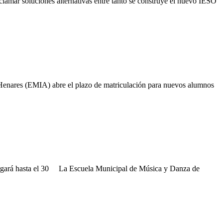
clamar soluciones alternativas entre tanto se construye el nuevo IESO
Henares (EMIA) abre el plazo de matriculación para nuevos alumnos
largará hasta el 30 La Escuela Municipal de Música y Danza de