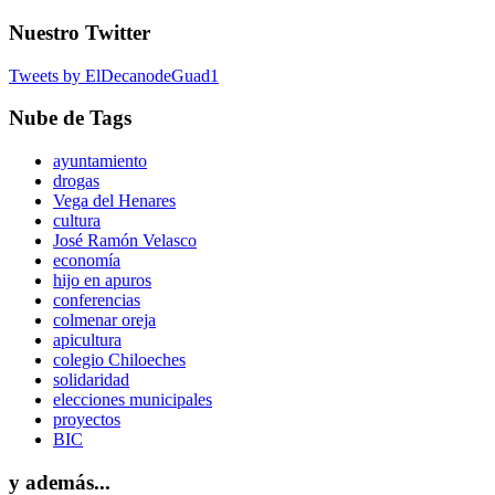
Nuestro Twitter
Tweets by ElDecanodeGuad1
Nube de Tags
ayuntamiento
drogas
Vega del Henares
cultura
José Ramón Velasco
economía
hijo en apuros
conferencias
colmenar oreja
apicultura
colegio Chiloeches
solidaridad
elecciones municipales
proyectos
BIC
y además...