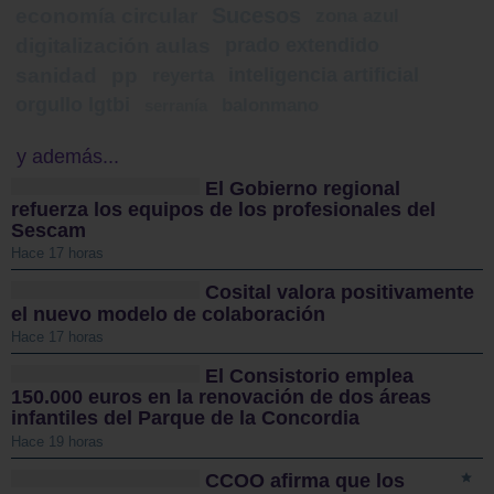
Sucesos
economía circular
zona azul
digitalización aulas
prado extendido
sanidad
pp
inteligencia artificial
reyerta
orgullo lgtbi
balonmano
serranía
y además...
El Gobierno regional
refuerza los equipos de los profesionales del
Sescam
Hace 17 horas
Cosital valora positivamente
el nuevo modelo de colaboración
Hace 17 horas
El Consistorio emplea
150.000 euros en la renovación de dos áreas
infantiles del Parque de la Concordia
Hace 19 horas
CCOO afirma que los