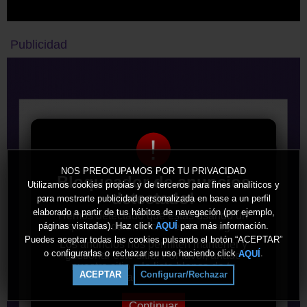
Publicidad
!
NOS PREOCUPAMOS POR TU PRIVACIDAD
Bloqueador de anuncios
Utilizamos cookies propias y de terceros para fines analíticos y
detectado!
para mostrarte publicidad personalizada en base a un perfil
elaborado a partir de tus hábitos de navegación (por ejemplo,
Hemos detectado que estás usando un
bloqueador de anuncios en tu navegador.
páginas visitadas). Haz click
para más información.
AQUÍ
Puedes aceptar todas las cookies pulsando el botón “ACEPTAR”
Los anuncios nos permiten mantener y
o configurarlas o rechazar su uso haciendo click
.
AQUÍ
gestionar este sitio. Por favor, añade
nuestro sitio a la lista blanca de tu
ACEPTAR
Configurar/Rechazar
bloqueador de anuncios.
Continuar