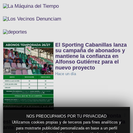
El Sporting Cabanillas lanza
su campaña de abonados y
mantiene la confianza en
Alfonso Gutiérrez para el
nuevo proyecto
Hace un día
El CD Guadalajara afronta
NOS PREOCUPAMOS POR TU PRIVACIDAD
este sábado un nuevo examen de pretemporada
Utilizamos cookies propias y de terceros para fines analíticos y
ante el CD Toledo
para mostrarte publicidad personalizada en base a un perfil