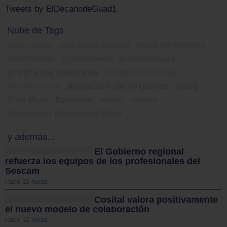
Tweets by ElDecanodeGuad1
Nube de Tags
villas medievales
listas espera
inteligencia artificial
marchamalo
Ayuntamiento de Guadalajara
programa menores
violencia machista
donación de organos
apag
informe foessa
balance
1º de Mayo
aemet
cursos
Asociación Municipios Ribereños
y además...
El Gobierno regional
refuerza los equipos de los profesionales del
Sescam
Hace 12 horas
Cosital valora positivamente
el nuevo modelo de colaboración
Hace 12 horas