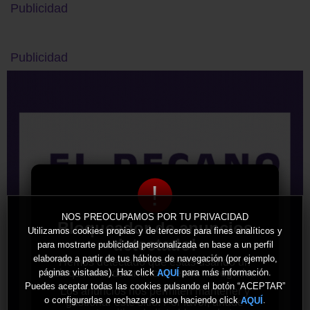
Publicidad
Publicidad
!
NOS PREOCUPAMOS POR TU PRIVACIDAD
Bloqueador de anuncios
Utilizamos cookies propias y de terceros para fines analíticos y
detectado!
para mostrarte publicidad personalizada en base a un perfil
elaborado a partir de tus hábitos de navegación (por ejemplo,
Hemos detectado que estás usando un
bloqueador de anuncios en tu navegador.
páginas visitadas). Haz click
para más información.
AQUÍ
Puedes aceptar todas las cookies pulsando el botón “ACEPTAR”
Los anuncios nos permiten mantener y
o configurarlas o rechazar su uso haciendo click
.
AQUÍ
gestionar este sitio. Por favor, añade