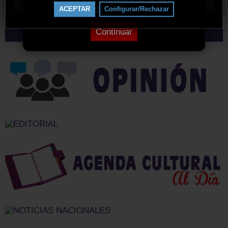
nuestro sitio a la lista blanca de tu
ACEPTAR
Configurar/Rechazar
bloqueador de anuncios.
Continuar