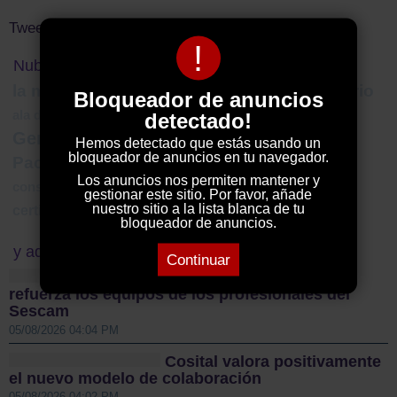
Tweets by ElDecanodeGuad1
!
Nube de Tags
desarrollo rural
la muela
sector ferroviario
Bloqueador de anuncios
Nocturna
navidad cabanillas
ala delta
detectado!
Gerencia del Área Integrada de Guadalajara
Parador
Hemos detectado que estás usando un
bloqueador de anuncios en tu navegador.
Paco Núñez
Jazzplat
enrique burmeister
Los anuncios nos permiten mantener y
movilizaciones
cubillejo
consejo de gobierno
gestionar este sitio. Por favor, añade
nuestro sitio a la lista blanca de tu
certificado
bloqueador de anuncios.
y además...
Continuar
El Gobierno regional
refuerza los equipos de los profesionales del
Sescam
05/08/2026 04:04 PM
Cosital valora positivamente
el nuevo modelo de colaboración
05/08/2026 04:02 PM