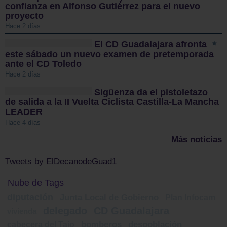
confianza en Alfonso Gutiérrez para el nuevo
proyecto
Hace 2 días
El CD Guadalajara afronta
este sábado un nuevo examen de pretemporada
ante el CD Toledo
Hace 2 días
Sigüenza da el pistoletazo
de salida a la II Vuelta Ciclista Castilla-La Mancha
LEADER
Hace 4 días
Más noticias
Tweets by ElDecanodeGuad1
Nube de Tags
diputación
Junta Local de Gobierno
Plan Infocam
delegado
CD Guadalajara
vivienda
cabecera del Tajo
bomberos
despoblación