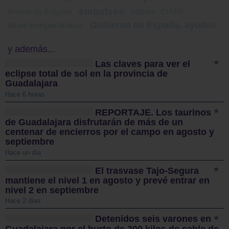
embalses
vacas
Molina de Aragóm
CIAPA
Gobierno de España. ayudas
altas temperaturas
y además...
Las claves para ver el
eclipse total de sol en la provincia de
Guadalajara
Hace 6 horas
REPORTAJE. Los taurinos
de Guadalajara disfrutarán de más de un
centenar de encierros por el campo en agosto y
septiembre
Hace un día
El trasvase Tajo-Segura
mantiene el nivel 1 en agosto y prevé entrar en
nivel 2 en septiembre
Hace 2 días
Detenidos seis varones en
Guadalajara por el hurto de 300 kilos de cable de