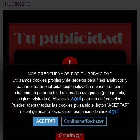
Publicidad
!
NOS PREOCUPAMOS POR TU PRIVACIDAD
Bloqueador de anuncios
Utilizamos cookies propias y de terceros para fines analíticos y
detectado!
para mostrarte publicidad personalizada en base a un perfil
elaborado a partir de tus hábitos de navegación (por ejemplo,
Hemos detectado que estás usando un
bloqueador de anuncios en tu navegador.
páginas visitadas). Haz click
para más información.
AQUÍ
Puedes aceptar todas las cookies pulsando el botón “ACEPTAR”
Los anuncios nos permiten mantener y
o configurarlas o rechazar su uso haciendo click
.
AQUÍ
gestionar este sitio. Por favor, añade
nuestro sitio a la lista blanca de tu
ACEPTAR
Configurar/Rechazar
bloqueador de anuncios.
Continuar