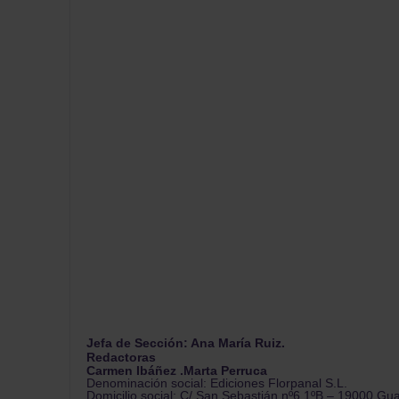
Jefa de Sección: Ana María Ruiz.
Redactoras
Carmen Ibáñez .Marta Perruca
Denominación social: Ediciones Florpanal S.L.
Domicilio social: C/ San Sebastián nº6 1ºB – 19000 Gu