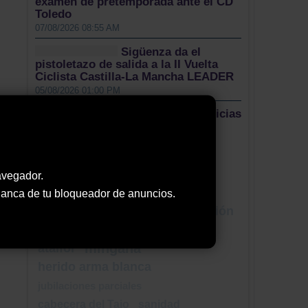
examen de pretemporada ante el CD
Toledo
07/08/2026 08:55 AM
Sigüenza da el
pistoletazo de salida a la II Vuelta
Ciclista Castilla-La Mancha LEADER
05/08/2026 01:00 PM
Más noticias
Nuestro Twitter
Tweets by ElDecanodeGuad1
avegador.
Nube de Tags
 blanca de tu bloqueador de anuncios.
josé maría bris
opinión
trasvase
Fontanar
CEIP Gloria Fuertes
mingaña
ataifor
herido arma blanca
jubilaciones parciales
cabecera del Tajo
sanidad