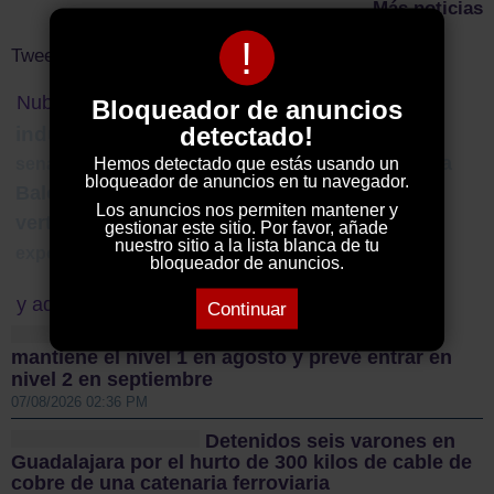
Más noticias
!
Tweets by ElDecanodeGuad1
Nube de Tags
Bloqueador de anuncios
detectado!
industria agroalimentaria
lluvia
psoe
Castilla-La Mancha
Hemos detectado que estás usando un
senado
tradición Guadalajara
bloqueador de anuncios en tu navegador.
Trijueque
Balonmano
comunidad
UAH
Los anuncios nos permiten mantener y
Peralejos de las Truchas
vertedero
gestionar este sitio. Por favor, añade
nuestro sitio a la lista blanca de tu
camiones cisterna
exposición
2024
bloqueador de anuncios.
y además...
Continuar
El trasvase Tajo-Segura
mantiene el nivel 1 en agosto y prevé entrar en
nivel 2 en septiembre
07/08/2026 02:36 PM
Detenidos seis varones en
Guadalajara por el hurto de 300 kilos de cable de
cobre de una catenaria ferroviaria