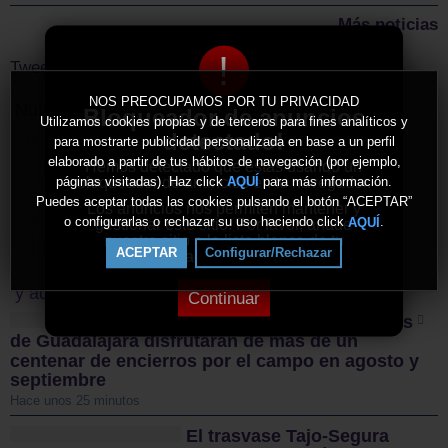
Más noticias
!
Tweets by ElDecanodeGuad1
NOS PREOCUPAMOS POR TU PRIVACIDAD
Nube de Tags
Bloqueador de anuncios
Utilizamos cookies propias y de terceros para fines analíticos y
detectado!
plaza
igualdad
Olga Villanueva
Guadalajara
para mostrarte publicidad personalizada en base a un perfil
elaborado a partir de tus hábitos de navegación (por ejemplo,
bejanque
Hemos detectado que estás usando un
Hospital Universitario
despoblación
bloqueador de anuncios en tu navegador.
páginas visitadas). Haz click
para más información.
AQUÍ
trasvase
sumisión química
radiotelescopio
Puedes aceptar todas las cookies pulsando el botón “ACEPTAR”
Los anuncios nos permiten mantener y
bonificaciones fiscales
cambio climático
Meteocam
o configurarlas o rechazar su uso haciendo click
.
AQUÍ
gestionar este sitio. Por favor, añade
nuestro sitio a la lista blanca de tu
tajo
Semana Santa
ACEPTAR
Configurar/Rechazar
bloqueador de anuncios.
y además...
Continuar
REPORTAJE. Los taurinos
de Guadalajara disfrutarán de más de un
centenar de encierros por el campo en agosto y
septiembre
Hace unos 25 minutos
El trasvase Tajo-Segura