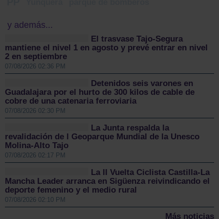
PP
Yunquera
parque de bomberos
y además...
El trasvase Tajo-Segura
mantiene el nivel 1 en agosto y prevé entrar en nivel
2 en septiembre
07/08/2026 02:36 PM
Detenidos seis varones en
Guadalajara por el hurto de 300 kilos de cable de
cobre de una catenaria ferroviaria
07/08/2026 02:30 PM
La Junta respalda la
revalidación de l Geoparque Mundial de la Unesco
Molina-Alto Tajo
07/08/2026 02:17 PM
La II Vuelta Ciclista Castilla-La
Mancha Leader arranca en Sigüenza reivindicando el
deporte femenino y el medio rural
07/08/2026 02:10 PM
Más noticias