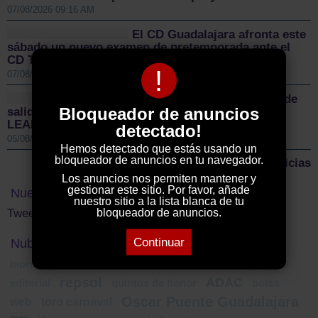
07/08/2026 09:16 AM
El CD Guadalajara afronta este
sábado un nuevo examen de pretemporada ante el
CD Toledo
!
07/08/2026 08:55 AM
Sigüenza da el pistoletazo de
Bloqueador de anuncios
salida a la II Vuelta Ciclista Castilla-La Mancha
LEADER
detectado!
05/08/2026 01:00 PM
Hemos detectado que estás usando un
bloqueador de anuncios en tu navegador.
Más noticias
Los anuncios nos permiten mantener y
gestionar este sitio. Por favor, añade
Nuestro Twitter
nuestro sitio a la lista blanca de tu
bloqueador de anuncios.
Tweets by ElDecanodeGuad1
Continuar
Nube de Tags
cultura
Deportes
biorrefinería
incendios forestales
repsol
ADAC
editorial
quintos de honor
bolsa
Oscar Puente Guadalajara
web
toro carnaval