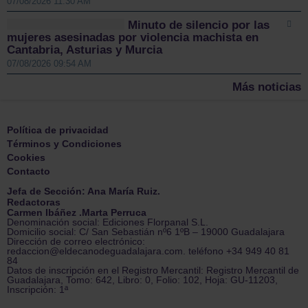
07/08/2026 11:30 AM
Minuto de silencio por las
mujeres asesinadas por violencia machista en
Cantabria, Asturias y Murcia
07/08/2026 09:54 AM
Más noticias
Política de privacidad
Términos y Condiciones
Cookies
Contacto
Jefa de Sección: Ana María Ruiz.
Redactoras
Carmen Ibáñez .Marta Perruca
Denominación social: Ediciones Florpanal S.L.
Domicilio social: C/ San Sebastián nº6 1ºB – 19000 Guadalajara
Dirección de correo electrónico:
redaccion@eldecanodeguadalajara.com. teléfono +34 949 40 81
84
Datos de inscripción en el Registro Mercantil: Registro Mercantil de
Guadalajara, Tomo: 642, Libro: 0, Folio: 102, Hoja: GU-11203,
Inscripción: 1ª