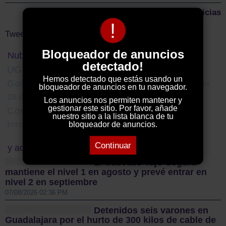
Más noticias
!
Tweets by ElDecanodeGuad1
Bloqueador de anuncios
Nube de Tags
detectado!
UGT
vermú
Luisa Roldán
Hemos detectado que estás usando un
Gobierno Castilla-La Mancha
dana
colaboración
bloqueador de anuncios en tu navegador.
Chiloeches
Campaña electoral
28 de abril
Los anuncios nos permiten mantener y
gestionar este sitio. Por favor, añade
Correos
AVE
sanidad
112
bonoloto
nuestro sitio a la lista blanca de tu
toro de lidia
bloqueador de anuncios.
Continuar
y además...
El trasvase Tajo-Segura
mantiene el nivel 1 en agosto y prevé entrar en
nivel 2 en septiembre
07/08/2026 02:36 PM
Detenidos seis varones en
Guadalajara por el hurto de 300 kilos de cable de