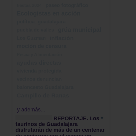
paseo fotográfico
fiestas 2024
Ecologistas en acción
política. guadalajara
grúa municipal
puebla de valles
inflación
Los Guzman
moción de censura
Pesca y Alimentación
ayudas directas
vivienda protegida
vecinos denuncian
baloncesto Guadalajara
Campillo de Ranas
y además...
REPORTAJE. Los
taurinos de Guadalajara
disfrutarán de más de un centenar
de encierros por el campo en