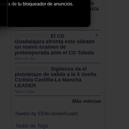
Cabanillas lanza su campaña de
 blanca de tu bloqueador de anuncios.
abonados y mantiene la confianza
en Alfonso Gutiérrez para el
nuevo proyecto
Hace un día
El CD
Guadalajara afronta este sábado
un nuevo examen de
pretemporada ante el CD Toledo
Hace un día
Sigüenza da el
pistoletazo de salida a la II Vuelta
Ciclista Castilla-La Mancha
LEADER
Hace 3 días
Más noticias
Tweets by ElDecanodeGuad1
Nube de Tags