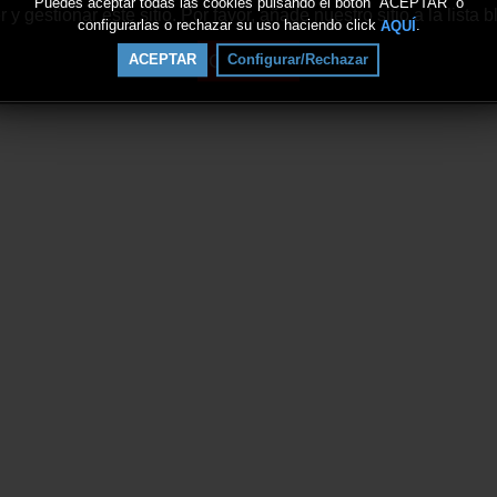
Puedes aceptar todas las cookies pulsando el botón “ACEPTAR” o
 gestionar este sitio. Por favor, añade nuestro sitio a la lista
configurarlas o rechazar su uso haciendo click
.
AQUÍ
Continuar
ACEPTAR
Configurar/Rechazar