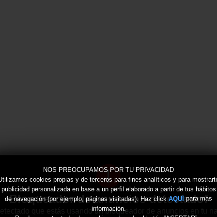
!
NOS PREOCUPAMOS POR TU PRIVACIDAD
Utilizamos cookies propias y de terceros para fines analíticos y para mostrart
publicidad personalizada en base a un perfil elaborado a partir de tus hábitos
Bloqueador de anuncios detectado!
de navegación (por ejemplo, páginas visitadas). Haz click
para más
AQUÍ
información.
tectado que estás usando un bloqueador de anuncios en tu n