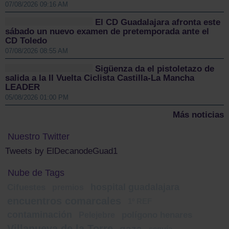
07/08/2026 09:16 AM
El CD Guadalajara afronta este
sábado un nuevo examen de pretemporada ante el
CD Toledo
07/08/2026 08:55 AM
Sigüenza da el pistoletazo de
salida a la II Vuelta Ciclista Castilla-La Mancha
LEADER
05/08/2026 01:00 PM
Más noticias
Nuestro Twitter
Tweets by ElDecanodeGuad1
Nube de Tags
hospital guadalajara
Cifuestes
premios
encuentros comarcales
1º REF
contaminación
Pelejebre
polígono henares
Villanueva de la Torre
gaza
sequía