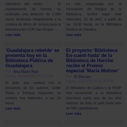
biblioteca del centro El
La cita, organizada por la
Ayuntamiento de Horche ha
Asociación de Amigos de la
realizado una dotación de 1.500
Biblioteca, tendrá lugar este
euros destinada íntegramente a la
miércoles, 15 de abril, a partir de
compra de libros de lectura para la
las 19.00 horas, en la Biblioteca
biblioteca del CEIP San Roque. ...
Pública de Dávalos.
Leer más
Leer más
'Guadalajara rebelde' se
El proyecto ‘Biblioteca
presenta hoy en la
En-cuent-hada’ de la
Biblioteca Pública de
Biblioteca de Horche
Guadalajara
recibe el Premio
especial 'María Moliner'
Por:
Ana María Ruiz
Fecha: 08/04/2026 01:12 PM
Por:
El Decano
Fecha: 25/03/2026 01:09 PM
El acto, que contará con la
presencia de los autores, Javier
El Ministerio de Cultura y la FEMP
Plaza y Enrique Alejandre, se
han reconocido a la biblioteca
celebra hoy miércoles, a las 19
horchana como una de las diez
horas.
mejores de todo el país entre más
de 560 candidaturas.
Leer más
Leer más