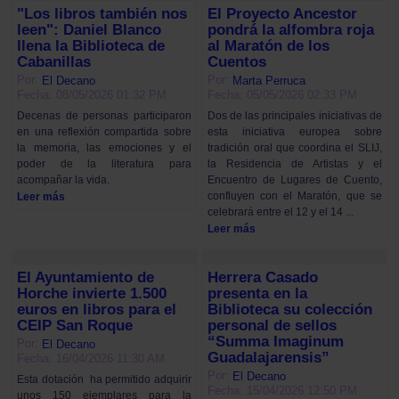
"Los libros también nos
El Proyecto Ancestor
leen": Daniel Blanco
pondrá la alfombra roja
llena la Biblioteca de
al Maratón de los
Cabanillas
Cuentos
Por:
Por:
El Decano
Marta Perruca
Fecha: 08/05/2026 01:32 PM
Fecha: 05/05/2026 02:33 PM
Decenas de personas participaron
Dos de las principales iniciativas de
en una reflexión compartida sobre
esta iniciativa europea sobre
la memoria, las emociones y el
tradición oral que coordina el SLIJ,
poder de la literatura para
la Residencia de Artistas y el
acompañar la vida.
Encuentro de Lugares de Cuento,
confluyen con el Maratón, que se
Leer más
celebrará entre el 12 y el 14 ...
Leer más
El Ayuntamiento de
Herrera Casado
Horche invierte 1.500
presenta en la
euros en libros para el
Biblioteca su colección
CEIP San Roque
personal de sellos
“Summa Imaginum
Por:
El Decano
Guadalajarensis”
Fecha: 16/04/2026 11:30 AM
Por:
El Decano
Esta dotación ha permitido adquirir
Fecha: 15/04/2026 12:50 PM
unos 150 ejemplares para la