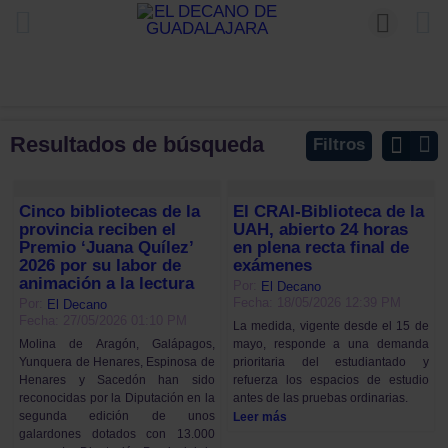
Resultados de búsqueda
Filtros
Cinco bibliotecas de la
El CRAI-Biblioteca de la
provincia reciben el
UAH, abierto 24 horas
Premio ‘Juana Quílez’
en plena recta final de
2026 por su labor de
exámenes
animación a la lectura
Por:
El Decano
Fecha: 18/05/2026 12:39 PM
Por:
El Decano
Fecha: 27/05/2026 01:10 PM
La medida, vigente desde el 15 de
mayo, responde a una demanda
Molina de Aragón, Galápagos,
prioritaria del estudiantado y
Yunquera de Henares, Espinosa de
refuerza los espacios de estudio
Henares y Sacedón han sido
antes de las pruebas ordinarias.
reconocidas por la Diputación en la
segunda edición de unos
Leer más
galardones dotados con 13.000