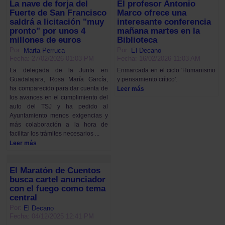
La nave de forja del
El profesor Antonio
Fuerte de San Francisco
Marco ofrece una
saldrá a licitación "muy
interesante conferencia
pronto" por unos 4
mañana martes en la
millones de euros
Biblioteca
Por:
Por:
Marta Perruca
El Decano
Fecha: 27/02/2026 01:03 PM
Fecha: 16/02/2026 11:03 AM
La delegada de la Junta en
Enmarcada en el ciclo 'Humanismo
Guadalajara, Rosa María García,
y pensamiento crítico'.
ha comparecido para dar cuenta de
Leer más
los avances en el cumplimiento del
auto del TSJ y ha pedido al
Ayuntamiento menos exigencias y
más colaboración a la hora de
facilitar los trámites necesarios ...
Leer más
El Maratón de Cuentos
busca cartel anunciador
con el fuego como tema
central
Por:
El Decano
Fecha: 04/12/2025 12:41 PM