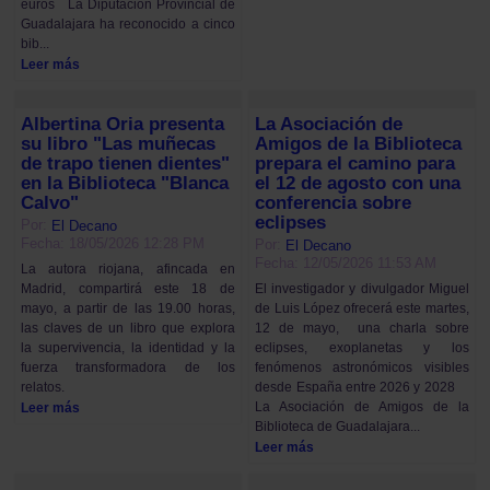
euros La Diputación Provincial de
Guadalajara ha reconocido a cinco
bib...
Leer más
Albertina Oria presenta
La Asociación de
su libro "Las muñecas
Amigos de la Biblioteca
de trapo tienen dientes"
prepara el camino para
en la Biblioteca "Blanca
el 12 de agosto con una
Calvo"
conferencia sobre
eclipses
Por:
El Decano
Fecha: 18/05/2026 12:28 PM
Por:
El Decano
Fecha: 12/05/2026 11:53 AM
La autora riojana, afincada en
Madrid, compartirá este 18 de
El investigador y divulgador Miguel
mayo, a partir de las 19.00 horas,
de Luis López ofrecerá este martes,
las claves de un libro que explora
12 de mayo, una charla sobre
la supervivencia, la identidad y la
eclipses, exoplanetas y los
fuerza transformadora de los
fenómenos astronómicos visibles
relatos.
desde España entre 2026 y 2028
La Asociación de Amigos de la
Leer más
Biblioteca de Guadalajara...
Leer más