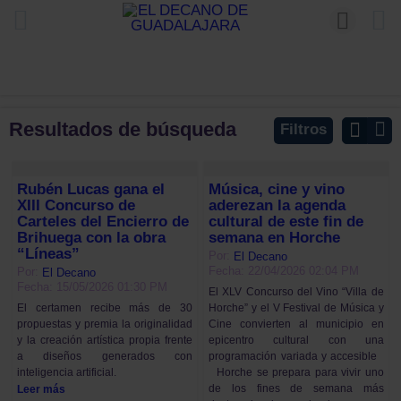
Resultados de búsqueda
Filtros
Rubén Lucas gana el
Música, cine y vino
XIII Concurso de
aderezan la agenda
Carteles del Encierro de
cultural de este fin de
Brihuega con la obra
semana en Horche
“Líneas”
Por:
El Decano
Fecha: 22/04/2026 02:04 PM
Por:
El Decano
Fecha: 15/05/2026 01:30 PM
El XLV Concurso del Vino “Villa de
Horche” y el V Festival de Música y
El certamen recibe más de 30
Cine convierten al municipio en
propuestas y premia la originalidad
epicentro cultural con una
y la creación artística propia frente
programación variada y accesible
a diseños generados con
Horche se prepara para vivir uno
inteligencia artificial.
de los fines de semana más
Leer más