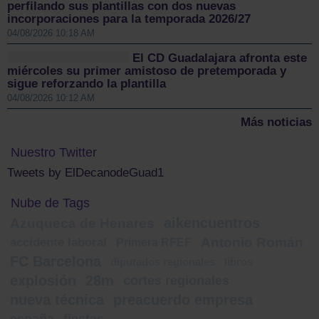
perfilando sus plantillas con dos nuevas
incorporaciones para la temporada 2026/27
04/08/2026 10:18 AM
El CD Guadalajara afronta este
miércoles su primer amistoso de pretemporada y
sigue reforzando la plantilla
04/08/2026 10:12 AM
Más noticias
Nuestro Twitter
Tweets by ElDecanodeGuad1
Nube de Tags
aikencuentros
Azuqueca de Henares
Antonio Román
accidente laboral
Primera RFEF
FC Barcelona
diputados regionales
libros
explosión
28m
cortes regionales
nueva técnica
preacuerdo empresa
españa
fiestas