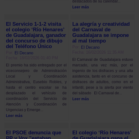
destacados de su calendar...
Leer más
El Servicio 1-1-2 visita
La alegría y creatividad
el colegio ‘Río Henares’
del Carnaval de
de Guadalajara, ganador
Guadalajara se impone
del concurso de dibujo
al mal tiempo
del Teléfono Único
Por:
El Decano
Fecha: 16/02/2026 11:35 AM
Por:
El Decano
Fecha: 18/02/2026 01:40 PM
El Carnaval de Guadalajara estuvo
marcado, una vez más, por el
El premio ha sido entregado por el
ingenio de los disfraces y una alta
viceconsejero de Administración
asistencia, tanto en el concurso de
Local y Coordinación
disfraces de adultos, como en el
Administrativa, Eusebio Robles, y
infantil, pese a la alerta por viento
hasta el centro escolar se ha
del sábado El Carnaval de...
desplazado el vehículo de
coordinación del Servicio de
Leer más
Atención y Coordinación de
Urgencias y Emerge...
Leer más
El PSOE denuncia que
El colegio ‘Río Henares’
PP y Vox "estaban
de Guadalajara gana el