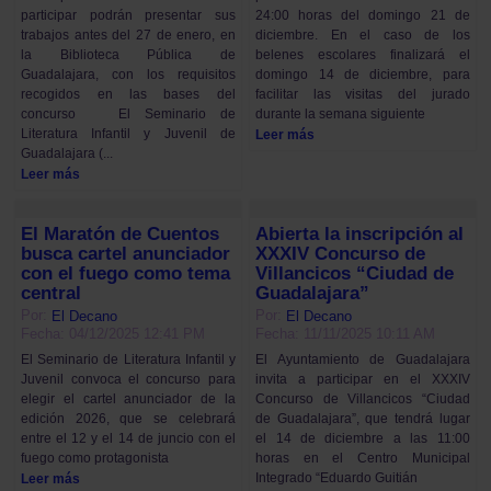
24:00 horas del domingo 21 de
participar podrán presentar sus
diciembre. En el caso de los
trabajos antes del 27 de enero, en
belenes escolares finalizará el
la Biblioteca Pública de
domingo 14 de diciembre, para
Guadalajara, con los requisitos
facilitar las visitas del jurado
recogidos en las bases del
durante la semana siguiente
concurso El Seminario de
Literatura Infantil y Juvenil de
Leer más
Guadalajara (...
Leer más
El Maratón de Cuentos
Abierta la inscripción al
busca cartel anunciador
XXXIV Concurso de
con el fuego como tema
Villancicos “Ciudad de
central
Guadalajara”
Por:
Por:
El Decano
El Decano
Fecha: 04/12/2025 12:41 PM
Fecha: 11/11/2025 10:11 AM
El Seminario de Literatura Infantil y
El Ayuntamiento de Guadalajara
Juvenil convoca el concurso para
invita a participar en el XXXIV
elegir el cartel anunciador de la
Concurso de Villancicos “Ciudad
edición 2026, que se celebrará
de Guadalajara”, que tendrá lugar
entre el 12 y el 14 de juncio con el
el 14 de diciembre a las 11:00
fuego como protagonista
horas en el Centro Municipal
Integrado “Eduardo Guitián
Leer más