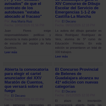
avisados" de que el
XIV Concurso de Dibujo
contrato de los
Escolar del Servicio de
autobuses "estaba
Emergencias 1-1-2 de
abocado al fracaso"
Castilla-La Mancha
Por:
Por:
Ana María Ruiz
El Decano
Fecha: 10/02/2026 01:56 PM
Fecha: 09/02/2026 12:18 PM
Juan Flores exige
La autora del dibujo ganador es
responsabilidades polítícas y
Alicia Rodríguez Rodríguez de
denuncia la mala gestión y la falta
Vera, alumna de 5º curso de
de escucha del equipo de Ana
Educación Primaria. En esta
Guarinos.
edición se presentaron un total de
330 trabajos.
Leer más
Leer más
Abierta la convocatoria
El Concurso Provincial
para elegir el cartel
de Belenes de
anunciador del XXV
Guadalajara alcanza su
Maratón de Cuentos,
41ª edición con nuevas
que versará sobre el
categorías
fuego
Por:
El Decano
Fecha: 15/12/2025 12:33 PM
Por:
El Decano
Fecha: 07/01/2026 01:22 PM
El plazo de inscripción
permanecerá abierto hasta las
Las personas interesadas en