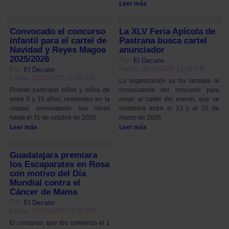
Leer más
Convocado el concurso
La XLV Feria Apícola de
infantil para el cartel de
Pastrana busca cartel
Navidad y Reyes Magos
anunciador
2025/2026
Por:
El Decano
Fecha: 09/10/2025 12:52 PM
Por:
El Decano
Fecha: 22/10/2025 11:56 AM
La organización ya ha lanzado la
convocatoria del concurso para
Podrán participar niños y niñas de
elegir el cartel del evento, que se
entre 8 y 15 años, residentes en la
celebrará entre el 13 y el 15 de
ciudad, presentando sus obras
marzo de 2026
hasta el 31 de octubre de 2025
Leer más
Leer más
Guadalajara premiara
los Escaparates en Rosa
con motivo del Día
Mundial contra el
Cáncer de Mama
Por:
El Decano
Fecha: 07/10/2025 12:49 PM
El concurso, que dio comienzo el 1