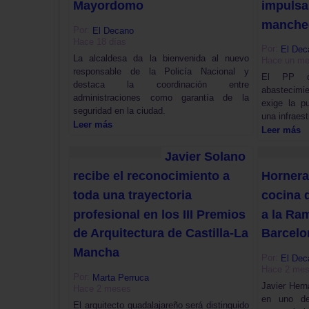
Mayordomo
impulsa
manche
Por:
El Decano
Hace 18 días
Por:
El Dec
La alcaldesa da la bienvenida al nuevo
Hace un m
responsable de la Policía Nacional y
El PP de
destaca la coordinación entre
abastecimi
administraciones como garantía de la
exige la p
seguridad en la ciudad.
una infraes
Leer más
Leer más
Javier Solano
recibe el reconocimiento a
Hornera
toda una trayectoria
cocina 
profesional en los III Premios
a la Ra
de Arquitectura de Castilla-La
Barcelo
Mancha
Por:
El Dec
Hace 2 me
Por:
Marta Perruca
Javier Hern
Hace 2 meses
en uno de
El arquitecto guadalajareño será distinguido