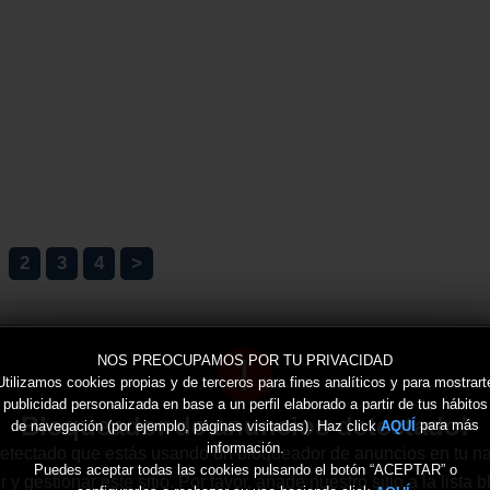
2
3
4
>
!
NOS PREOCUPAMOS POR TU PRIVACIDAD
Utilizamos cookies propias y de terceros para fines analíticos y para mostrart
publicidad personalizada en base a un perfil elaborado a partir de tus hábitos
Bloqueador de anuncios detectado!
de navegación (por ejemplo, páginas visitadas). Haz click
para más
AQUÍ
información.
tectado que estás usando un bloqueador de anuncios en tu n
Puedes aceptar todas las cookies pulsando el botón “ACEPTAR” o
 gestionar este sitio. Por favor, añade nuestro sitio a la lista