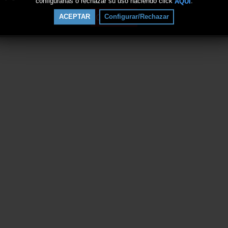
configurarlas o rechazar su uso haciendo click
.
AQUÍ
Continuar
ACEPTAR
Configurar/Rechazar