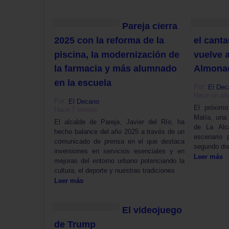
Pareja cierra
2025 con la reforma de la
el canta
piscina, la modernización de
vuelve 
la farmacia y más alumnado
Almonac
en la escuela
Por:
El Dec
Hace un añ
Por:
El Decano
El próximo
Hace 7 meses
Matía, una 
El alcalde de Pareja, Javier del Río, ha
de La Alc
hecho balance del año 2025 a través de un
escenario 
comunicado de prensa en el que destaca
segundo dis
inversiones en servicios esenciales y en
Leer más
mejoras del entorno urbano potenciando la
cultura, el deporte y nuestras tradiciones
Leer más
El videojuego
de Trump