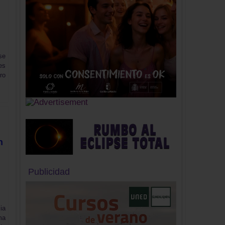
se
es
ro
n
Publicidad
ia
ma