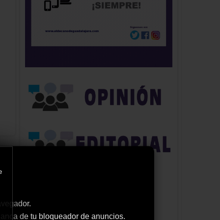
e
avegador.
 blanca de tu bloqueador de anuncios.