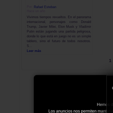
Por:
Rafael Esteban
Hace un año
Vivimos tiempos revueltos. En el panorama
internacional, personajes como Donald
Trump, Javier Milei, Elon Musk y Vladímir
Putin están jugando una partida peligrosa,
donde lo que está en juego no es un simple
tablero, sino el futuro de todos nosotros.
S...
Leer más
1
Hemos de
Los anuncios nos permiten mantener y