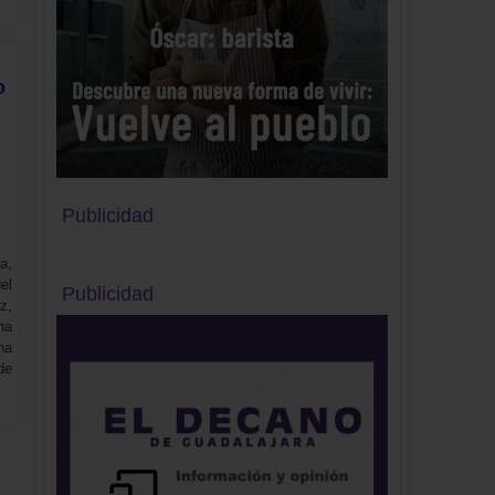
o
Publicidad
a,
el
Publicidad
z,
na
ha
de