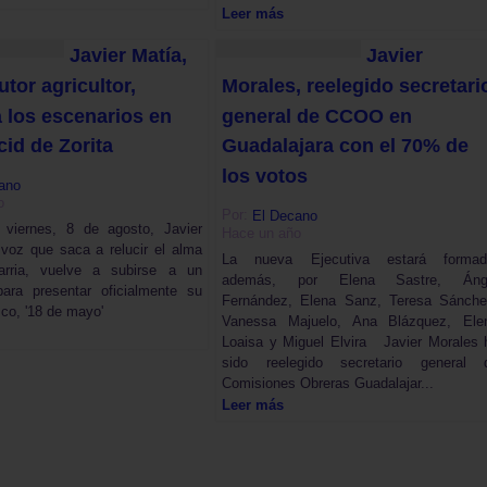
Leer más
Javier Matía,
Javier
utor agricultor,
Morales, reelegido secretari
a los escenarios en
general de CCOO en
id de Zorita
Guadalajara con el 70% de
los votos
ano
o
Por:
El Decano
 viernes, 8 de agosto, Javier
Hace un año
voz que saca a relucir el alma
La nueva Ejecutiva estará formad
arria, vuelve a subirse a un
además, por Elena Sastre, Áng
para presentar oficialmente su
Fernández, Elena Sanz, Teresa Sánche
co, '18 de mayo'
Vanessa Majuelo, Ana Blázquez, Ele
Loaisa y Miguel Elvira Javier Morales 
sido reelegido secretario general 
Comisiones Obreras Guadalajar...
Leer más