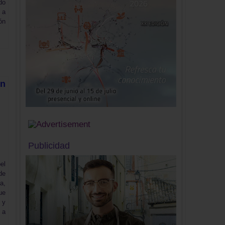
do
 a
ón
ón
Publicidad
el
de
a,
ue
 y
 a