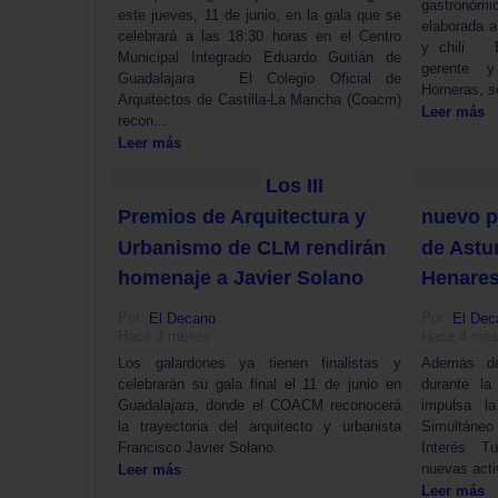
gastronóm
este jueves, 11 de junio, en la gala que se
elaborada 
celebrará a las 18:30 horas en el Centro
y chili E
Municipal Integrado Eduardo Guitián de
gerente y
Guadalajara El Colegio Oficial de
Horneras, se
Arquitectos de Castilla-La Mancha (Coacm)
Leer más
recon...
Leer más
Los III
Premios de Arquitectura y
nuevo p
Urbanismo de CLM rendirán
de Astu
homenaje a Javier Solano
Henare
Por:
Por:
El Decano
El Dec
Hace 3 meses
Hace 4 me
Los galardones ya tienen finalistas y
Además de
celebrarán su gala final el 11 de junio en
durante l
Guadalajara, donde el COACM reconocerá
impulsa l
la trayectoria del arquitecto y urbanista
Simultáne
Francisco Javier Solano.
Interés Tu
nuevas acti
Leer más
Leer más