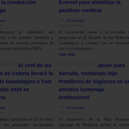
 la conducción
Everest para visibilizar la
ga
parálisis cerebral
Por:
ano
El Decano
es
Hace 2 meses
nuncia el abandono del
El documental Javier y la montaña 
ento a los pueblos ribereños y
proyectará el 18 de junio en los Multicin
uesta en marcha inmediata de
Guadalajara y contará con un encuent
tructura terminada al 99%.
con su protagonista.
Leer más
El chef de las
Javier Sanz
s de Cobeta llevará la
Serrulla, nombrado Hijo
de Guadalajara a Tast
Predilecto de Sigüenza en u
mbla 2026 en
emotivo homenaje
na
institucional
Por:
ano
El Decano
ses
Hace 3 meses
ández participará el 31 de mayo
El académico de la Real Academ
 los principales escaparates
Nacional de Medicina recibió la máxi