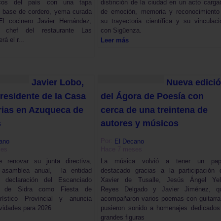
icos del país con una tapa
distinción de la ciudad en un acto carga
a base de cordero, yema curada
de emoción, memoria y reconocimiento
l cocinero Javier Hernández,
su trayectoria científica y su vinculaci
 chef del restaurante Las
con Sigüenza.
rá el r...
Leer más
Javier Lobo,
Nueva edici
residente de la Casa
del Ágora de Poesía con
rias en Azuqueca de
cerca de una treintena de
s
autores y músicos
Por:
ano
El Decano
ses
Hace 7 meses
 renovar su junta directiva,
La música volvió a tener un pap
a asamblea anual, la entidad
destacado gracias a la participación 
a declaración del Escanciado
Xavier de Tusalle, Jesús Ángel Yel
o de Sidra como Fiesta de
Reyes Delgado y Javier Jiménez, q
rístico Provincial y anuncia
acompañaron varios poemas con guitarra
vidades para 2026
pusieron sonido a homenajes dedicados
grandes figuras