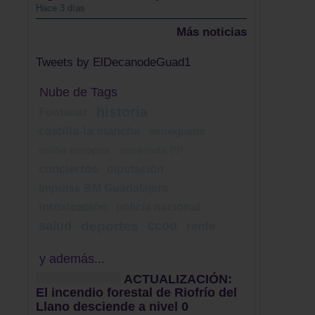
Hace 3 días
Más noticias
Tweets by ElDecanodeGuad1
Nube de Tags
historia
Fontanar
castilla-la mancha
astroguada
unión europea
enmienda PP
conciertos
diputación
Impulse BM Guadalajara
intoxicación
policía nacional
salud
deportes
ccoo
renfe
y además...
ACTUALIZACIÓN:
El incendio forestal de Riofrío del
Llano desciende a nivel 0