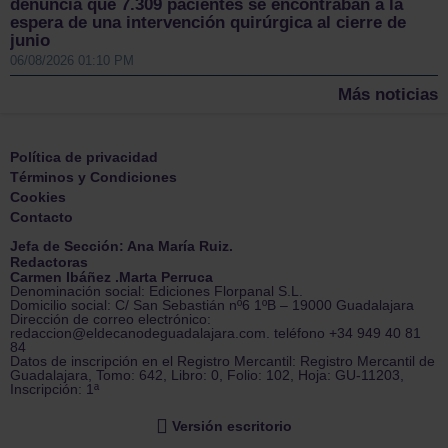
denuncia que 7.309 pacientes se encontraban a la
espera de una intervención quirúrgica al cierre de
junio
06/08/2026 01:10 PM
Más noticias
Política de privacidad
Términos y Condiciones
Cookies
Contacto
Jefa de Sección: Ana María Ruiz.
Redactoras
Carmen Ibáñez .Marta Perruca
Denominación social: Ediciones Florpanal S.L.
Domicilio social: C/ San Sebastián nº6 1ºB – 19000 Guadalajara
Dirección de correo electrónico:
redaccion@eldecanodeguadalajara.com. teléfono +34 949 40 81
84
Datos de inscripción en el Registro Mercantil: Registro Mercantil de
Guadalajara, Tomo: 642, Libro: 0, Folio: 102, Hoja: GU-11203,
Inscripción: 1ª
Versión escritorio