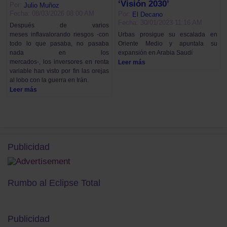
‘Visión 2030’
Por:
Julio Muñoz
Fecha: 08/03/2026 08:00 AM
Por:
El Decano
Fecha: 30/01/2023 11:16 AM
Después de varios
meses inflavalorando riesgos -con
Urbas prosigue su escalada en
todo lo que pasaba, no pasaba
Oriente Medio y apuntala su
nada en los
expansión en Arabia Saudí
mercados-, los inversores en renta
Leer más
variable han visto por fin las orejas
al lobo con la guerra en Irán.
Leer más
Publicidad
Rumbo al Eclipse Total
Publicidad