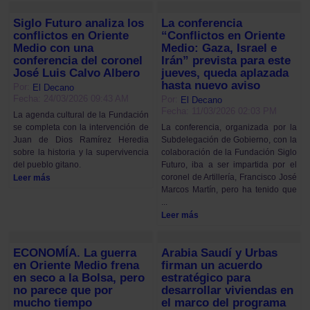
Siglo Futuro analiza los
La conferencia
conflictos en Oriente
“Conflictos en Oriente
Medio con una
Medio: Gaza, Israel e
conferencia del coronel
Irán” prevista para este
José Luis Calvo Albero
jueves, queda aplazada
hasta nuevo aviso
Por:
El Decano
Fecha: 24/03/2026 09:43 AM
Por:
El Decano
Fecha: 11/03/2026 02:03 PM
La agenda cultural de la Fundación
se completa con la intervención de
La conferencia, organizada por la
Juan de Dios Ramírez Heredia
Subdelegación de Gobierno, con la
sobre la historia y la supervivencia
colaboración de la Fundación Siglo
del pueblo gitano.
Futuro, iba a ser impartida por el
coronel de Artillería, Francisco José
Leer más
Marcos Martín, pero ha tenido que
...
Leer más
ECONOMÍA. La guerra
Arabia Saudí y Urbas
en Oriente Medio frena
firman un acuerdo
en seco a la Bolsa, pero
estratégico para
no parece que por
desarrollar viviendas en
mucho tiempo
el marco del programa