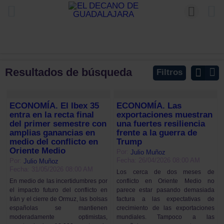
Resultados de búsqueda
Filtros
ECONOMÍA. El Ibex 35
ECONOMÍA. Las
entra en la recta final
exportaciones muestran
del primer semestre con
una fuertes resiliencia
amplias ganancias en
frente a la guerra de
medio del conflicto en
Trump
Oriente Medio
Por:
Julio Muñoz
Fecha: 26/04/2026 08:00 AM
Por:
Julio Muñoz
Fecha: 31/05/2026 08:00 AM
Los cerca de dos meses de
conflicto en Oriente Medio no
En medio de las incertidumbres por
parece estar pasando demasiada
el impacto futuro del conflicto en
factura a las expectativas de
Irán y el cierre de Ormuz, las bolsas
crecimiento de las exportaciones
españolas se mantienen
mundiales. Tampoco a las
moderadamente optimistas,