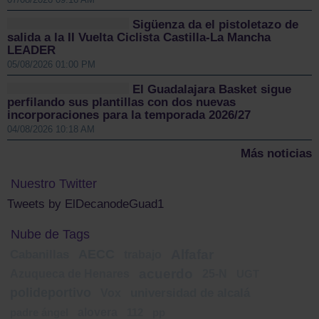
Sigüenza da el pistoletazo de
salida a la II Vuelta Ciclista Castilla-La Mancha
LEADER
05/08/2026 01:00 PM
El Guadalajara Basket sigue
perfilando sus plantillas con dos nuevas
incorporaciones para la temporada 2026/27
04/08/2026 10:18 AM
Más noticias
Nuestro Twitter
Tweets by ElDecanodeGuad1
Nube de Tags
AECC
Alfafar
Cabanillas
trabajo
acuerdo
Azuqueca de Henares
25-N
UGT
polideportivo
Vox
universidad de alcalá
alovera
padre ángel
112
pp