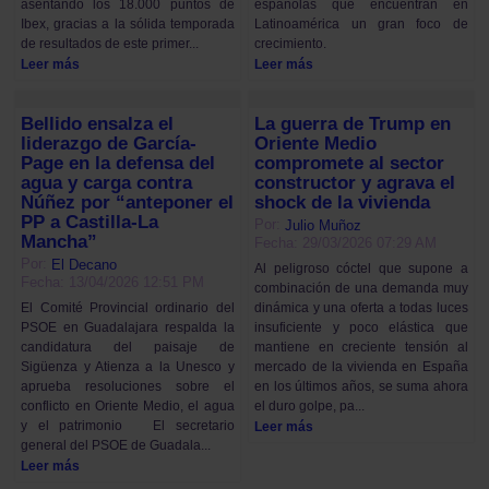
españolas que encuentran en
asentando los 18.000 puntos de
Latinoamérica un gran foco de
Ibex, gracias a la sólida temporada
crecimiento.
de resultados de este primer...
Leer más
Leer más
Bellido ensalza el
La guerra de Trump en
liderazgo de García-
Oriente Medio
Page en la defensa del
compromete al sector
agua y carga contra
constructor y agrava el
Núñez por “anteponer el
shock de la vivienda
PP a Castilla-La
Por:
Julio Muñoz
Mancha”
Fecha: 29/03/2026 07:29 AM
Por:
El Decano
Al peligroso cóctel que supone a
Fecha: 13/04/2026 12:51 PM
combinación de una demanda muy
dinámica y una oferta a todas luces
El Comité Provincial ordinario del
insuficiente y poco elástica que
PSOE en Guadalajara respalda la
mantiene en creciente tensión al
candidatura del paisaje de
mercado de la vivienda en España
Sigüenza y Atienza a la Unesco y
en los últimos años, se suma ahora
aprueba resoluciones sobre el
el duro golpe, pa...
conflicto en Oriente Medio, el agua
y el patrimonio El secretario
Leer más
general del PSOE de Guadala...
Leer más