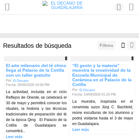
Resultados de búsqueda
Filtros
El arte milenario del té chino
“El gesto y la materia”
llega al Palacio de la Cotilla
muestra la creatividad de la
con un taller gratuito
Escuela Municipal de
Cerámica en el Palacio de la
Por:
El Decano
Cotilla
Fecha: 26/05/2026 10:00 PM
Por:
El Decano
La actividad, incluida en el ciclo
Fecha: 14/04/2026 01:15 PM
Reflejos de Oriente, se celebrará el
La muestra, inspirada en el
30 de mayo y permitirá conocer los
ceramista suizo Jürg C. Bachtold,
rituales, la historia y las técnicas
reúne esculturas de los alumnos y
tradicionales de preparación del té
podrá visitarse hasta el 3 de mayo
de la época Qing El Palacio de la
en Guadalajara.
Cotilla de Guadalajara se
Leer más
convertirá...
Leer más