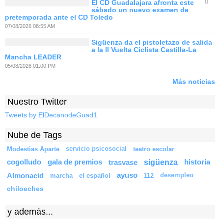
El CD Guadalajara afronta este
sábado un nuevo examen de
pretemporada ante el CD Toledo
07/08/2026 08:55 AM
Sigüenza da el pistoletazo de salida
a la II Vuelta Ciclista Castilla-La
Mancha LEADER
05/08/2026 01:00 PM
Más noticias
Nuestro Twitter
Tweets by ElDecanodeGuad1
Nube de Tags
Modestias Aparte
servicio psicosocial
teatro escolar
sigüenza
cogolludo
gala de premios
trasvase
historia
Almonacid
ayuso
marcha
el español
112
desempleo
chiloeches
y además...