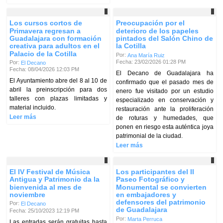
Los cursos cortos de
Preocupación por el
Primavera regresan a
deterioro de los papeles
Guadalajara con formación
pintados del Salón Chino de
creativa para adultos en el
la Cotilla
Palacio de la Cotilla
Por:
Ana María Ruiz
Fecha: 23/02/2026 01:28 PM
Por:
El Decano
Fecha: 08/04/2026 12:03 PM
El Decano de Guadalajara ha
El Ayuntamiento abre del 8 al 10 de
confirmado que el pasado mes de
abril la preinscripción para dos
enero fue visitado por un estudio
talleres con plazas limitadas y
especializado en conservación y
material incluido.
restauración ante la proliferación
Leer más
de roturas y humedades, que
ponen en riesgo esta auténtica joya
patrimonial de la ciudad.
Leer más
El IV Festival de Música
Los participantes del II
Antigua y Patrimonio da la
Paseo Fotográfico y
bienvenida al mes de
Monumental se convierten
noviembre
en embajadores y
defensores del patrimonio
Por:
El Decano
de Guadalajara
Fecha: 25/10/2023 12:19 PM
Por:
Marta Perruca
Las entradas serán gratuitas hasta