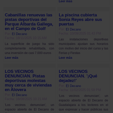
Leer más
Cabanillas renuevas las
La piscina cubierta
pistas deportivas del
Sonia Reyes abre sus
Parque Albarda Gallega,
puertas
en el Campo de Golf
Por:
El Decano
Fecha: 10/09/2025 01:43 PM
Por:
El Decano
Fecha: 18/11/2025 10:15 AM
Las instalaciones deportivas
municipales ajustan sus horarios
La superficie de juego ha sido
con motivo del inicio del curso y las
completamente rehabilitada, con
Ferias y Fiestas
una inversión de casi 7.000 euros
Leer más
Leer más
LOS VECINOS
LOS VECINOS
DENUNCIAN. Pistas
DENUNCIAN. '¡Qué
deportivas molestas
dejadez!'
muy cerca de viviendas
Por:
El Decano
en Alovera
Fecha: 11/02/2025 01:59 PM
Por:
El Decano
'Los vecinos denuncian', un
Fecha: 18/08/2025 10:21 AM
espacio abierto de El Decano de
Guadalajara a los lectores en el
'Los vecinos denuncian', un
que expresar y hacer públicas sus
espacio abierto de El Decano de