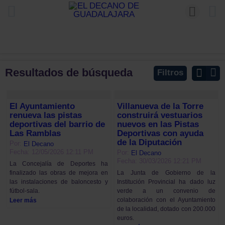
Resultados de búsqueda
Filtros
El Ayuntamiento
Villanueva de la Torre
renueva las pistas
construirá vestuarios
deportivas del barrio de
nuevos en las Pistas
Las Ramblas
Deportivas con ayuda
de la Diputación
Por:
El Decano
Fecha: 12/05/2026 12:11 PM
Por:
El Decano
Fecha: 30/03/2026 12:21 PM
La Concejalía de Deportes ha
finalizado las obras de mejora en
La Junta de Gobierno de la
las instalaciones de baloncesto y
Institución Provincial ha dado luz
fútbol-sala.
verde a un convenio de
colaboración con el Ayuntamiento
Leer más
de la localidad, dotado con 200.000
euros.