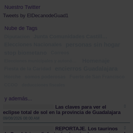
Nuestro Twitter
Tweets by ElDecanodeGuad1
Nube de Tags
Junta Comunidades Castilla-La Mancha
Diputacion
personas sin hogar
Elecciones Nacionales
stop biometano
Correos
Homenaje
Elecciones municipales y autonómicas
encierros Guadalajara
Fiesta de la Caridad
Horche
somos poderosas
Fuerte de San Francisco
CCOO
deducciones fiscales
y además...
Las claves para ver el
eclipse total de sol en la provincia de Guadalajara
09/08/2026 08:00 AM
REPORTAJE. Los taurinos