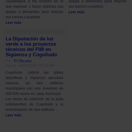
quejas o demandas para mejorar
Guadalajara a los lectores en el
sus barrios o pueblos.
que expresar y hacer públicas sus
quejas o demandas para mejorar
Leer más
sus barrios o pueblos.
Leer más
La Diputación da luz
verde a los proyectos
técnicos del FIM en
Sigüenza y Cogolludo
Por:
El Decano
Fecha: 24/01/2023 10:33 AM
Cogolludo cubrirá las pistas
deportivas y Sigüenza ejecutará
mejoras en seis edificios
municipales con una inversión de
300.000 euros en cada municipio
Las obras de cubrición de la pista
polideportiva de Cogolludo y la
remodelación de seis edificios ...
Leer más