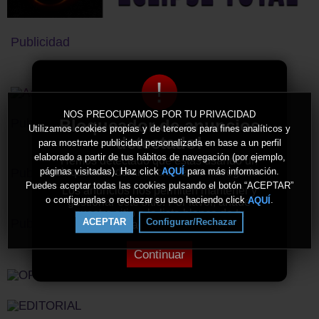
Publicidad
!
NOS PREOCUPAMOS POR TU PRIVACIDAD
Bloqueador de anuncios
Publicidad
Utilizamos cookies propias y de terceros para fines analíticos y
detectado!
para mostrarte publicidad personalizada en base a un perfil
elaborado a partir de tus hábitos de navegación (por ejemplo,
Hemos detectado que estás usando un
bloqueador de anuncios en tu navegador.
páginas visitadas). Haz click
para más información.
AQUÍ
Publicidad
Puedes aceptar todas las cookies pulsando el botón “ACEPTAR”
Los anuncios nos permiten mantener y
o configurarlas o rechazar su uso haciendo click
.
AQUÍ
gestionar este sitio. Por favor, añade
nuestro sitio a la lista blanca de tu
Publicidad
ACEPTAR
Configurar/Rechazar
bloqueador de anuncios.
Continuar