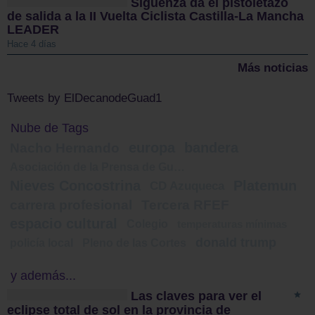
Sigüenza da el pistoletazo
de salida a la II Vuelta Ciclista Castilla-La Mancha
LEADER
Hace 4 días
Más noticias
Tweets by ElDecanodeGuad1
Nube de Tags
europa
bandera
Nacho Hernando
Asociación de la Prensa de Guadalajara
Nieves Concostrina
Platemun
CD Azuqueca
carrera profesional
Tercera RFEF
espacio cultural
Colegio
temperaturas mínimas
donald trump
policía local
Pleno de las Cortes
y además...
Las claves para ver el
eclipse total de sol en la provincia de