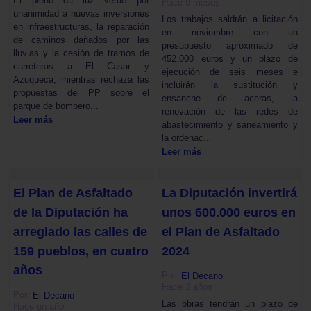
El pleno da luz verde por
Hace 9 meses
unanimidad a nuevas inversiones
Los trabajos saldrán a licitación
en infraestructuras, la reparación
en noviembre con un
de caminos dañados por las
presupuesto aproximado de
lluvias y la cesión de tramos de
452.000 euros y un plazo de
carreteras a El Casar y
ejecución de seis meses e
Azuqueca, mientras rechaza las
incluirán la sustitución y
propuestas del PP sobre el
ensanche de aceras, la
parque de bombero...
renovación de las redes de
Leer más
abastecimiento y saneamiento y
la ordenac...
Leer más
El Plan de Asfaltado
La Diputación invertirá
de la Diputación ha
unos 600.000 euros en
arreglado las calles de
el Plan de Asfaltado
159 pueblos, en cuatro
2024
años
Por:
El Decano
Hace 2 años
Por:
El Decano
Las obras tendrán un plazo de
Hace un año