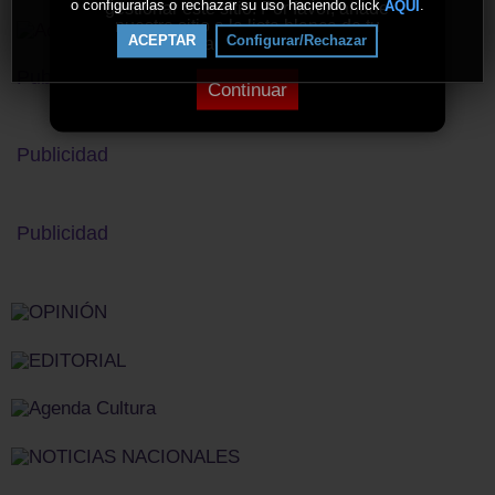
o configurarlas o rechazar su uso haciendo click
.
AQUÍ
gestionar este sitio. Por favor, añade
nuestro sitio a la lista blanca de tu
ACEPTAR
Configurar/Rechazar
bloqueador de anuncios.
Publicidad
Continuar
Publicidad
Publicidad