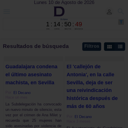
Lunes 10 de Agosto de 2026
Resultados de búsqueda
Filtros
Guadalajara condena
El 'callejón de
el último asesinato
Antonia', en la calle
machista, en Sevilla
Sevilla, deja de ser
una reivindicación
Por:
El Decano
Hace un mes
histórica después de
La Subdelegación ha convocado
más de 60 años
un nuevo minuto de silencio, esta
vez por el crimen de Ana Milet y
Por:
El Decano
recuerda que 25 mujeres han
Hace 3 meses
sido asesinadas por violencia de