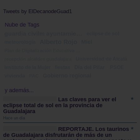
Tweets by ElDecanodeGuad1
Nube de Tags
guardia civilm ayuntamiento
eclipse de sol
Alberto Rojo
Miel
meteorología
Plan de Digitalización Educativa de Castilla-La Mancha
Universidad de Alcalá
recepción alcaldes guadalajara
Instituto de la Mujer
fiestas
Día del Pilar
.PSOE
Gobierno regional
vivienda
PAC
y además...
Las claves para ver el
eclipse total de sol en la provincia de
Guadalajara
Hace un día
REPORTAJE. Los taurinos
de Guadalajara disfrutarán de más de un