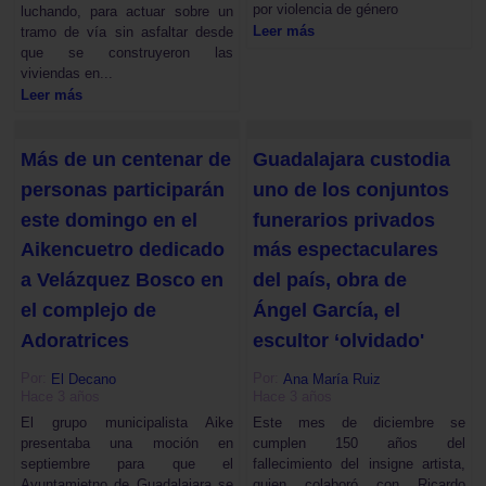
por violencia de género
luchando, para actuar sobre un
Leer más
tramo de vía sin asfaltar desde
que se construyeron las
viviendas en...
Leer más
Más de un centenar de
Guadalajara custodia
personas participarán
uno de los conjuntos
este domingo en el
funerarios privados
Aikencuetro dedicado
más espectaculares
a Velázquez Bosco en
del país, obra de
el complejo de
Ángel García, el
Adoratrices
escultor ‘olvidado'
Por:
Por:
El Decano
Ana María Ruiz
Hace 3 años
Hace 3 años
El grupo municipalista Aike
Este mes de diciembre se
presentaba una moción en
cumplen 150 años del
septiembre para que el
fallecimiento del insigne artista,
Ayuntamietno de Guadalajara se
quien colaboró con Ricardo