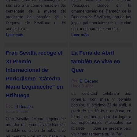
sumase a la conmemoración del
Velazquez Bosco en la
centenario de la muerte del
ornamentación del Panteón de la
arquitecto del pantéon de la
Duquesa de Sevillano, una de las
Duquesa de Sevillano o del
joyas patrimoniales de la ciudad
complejo a...
que, incomprensiblemente...
Leer más
Leer más
Fran Sevilla recoge el
La Feria de Abril
XI Premio
también se vive en
Internacional de
Quer
Periodismo "Cátedra
Por:
El Decano
Hace 3 años
Manu Leguineche" en
La localidad celebrará una
Brihuega
romería, con misa y comida
popular, el próximo 22 de abril, a
Por:
El Decano
partir de las 10 de la mañana, en
Hace 3 años
formato romería, para dar lugar a
Fran Sevilla: “Manu Leguineche
los espectáculos musicales por
me dio mi primera acreditación,
la tarde Quer se prepara para
la doble condición de haber sido
vivir intensamente su IV Feri...
mi maestro y mi amigo, hace que