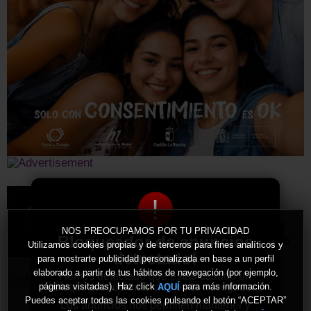
!
NOS PREOCUPAMOS POR TU PRIVACIDAD
Bloqueador de anuncios
Utilizamos cookies propias y de terceros para fines analíticos y
detectado!
para mostrarte publicidad personalizada en base a un perfil
elaborado a partir de tus hábitos de navegación (por ejemplo,
Hemos detectado que estás usando un
Publicidad
bloqueador de anuncios en tu navegador.
páginas visitadas). Haz click
para más información.
AQUÍ
Puedes aceptar todas las cookies pulsando el botón “ACEPTAR”
Los anuncios nos permiten mantener y