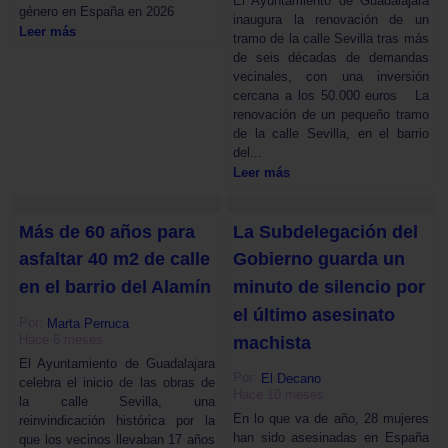
El Ayuntamiento de Guadalajara
género en España en 2026
inaugura la renovación de un
Leer más
tramo de la calle Sevilla tras más
de seis décadas de demandas
vecinales, con una inversión
cercana a los 50.000 euros La
renovación de un pequeño tramo
de la calle Sevilla, en el barrio
del...
Leer más
Más de 60 años para
La Subdelegación del
asfaltar 40 m2 de calle
Gobierno guarda un
en el barrio del Alamín
minuto de silencio por
el último asesinato
Por:
Marta Perruca
Hace 6 meses
machista
El Ayuntamiento de Guadalajara
Por:
El Decano
celebra el inicio de las obras de
Hace 10 meses
la calle Sevilla, una
En lo que va de año, 28 mujeres
reinvindicación histórica por la
han sido asesinadas en España
que los vecinos llevaban 17 años