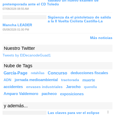
sábado un nuevo examen de
pretemporada ante el CD Toledo
07/08/2026 08:55 AM
Sigüenza da el pistoletazo de salida
a la II Vuelta Ciclista Castilla-La
Mancha LEADER
05/08/2026 01:00 PM
Más noticias
Nuestro Twitter
Tweets by ElDecanodeGuad1
Nube de Tags
García-Page
Concurso
deducciones fiscales
retahílas
ADN
jornada medioambiental
tractorada
muerte
accidentes
envases industriales
Jarocho
querella
Amparo Valdemoro
pacheco
exposiciones
y además...
Las claves para ver el eclipse