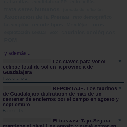
cabanillas
candidatura PP
entrepeñás
trata seres humanos
jornada de reflexión
Asociación de la Prensa
reto demográfico
recorte tipos
toros
la campiña
Mondéjar
caudales ecológicos
explotación sexual
vox
POM
y además...
Las claves para ver el
eclipse total de sol en la provincia de
Guadalajara
Hace una hora
REPORTAJE. Los taurinos
de Guadalajara disfrutarán de más de un
centenar de encierros por el campo en agosto y
septiembre
Hace un día
El trasvase Tajo-Segura
mantiene el nivel 1 en agosto y prevé entrar en