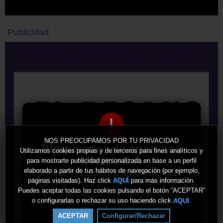
Publicidad
!
NOS PREOCUPAMOS POR TU PRIVACIDAD
Bloqueador de anuncios
Utilizamos cookies propias y de terceros para fines analíticos y
detectado!
para mostrarte publicidad personalizada en base a un perfil
elaborado a partir de tus hábitos de navegación (por ejemplo,
Hemos detectado que estás usando un
bloqueador de anuncios en tu navegador.
páginas visitadas). Haz click
para más información.
AQUÍ
Puedes aceptar todas las cookies pulsando el botón “ACEPTAR”
Los anuncios nos permiten mantener y
o configurarlas o rechazar su uso haciendo click
.
AQUÍ
gestionar este sitio. Por favor, añade
nuestro sitio a la lista blanca de tu
ACEPTAR
Configurar/Rechazar
bloqueador de anuncios.