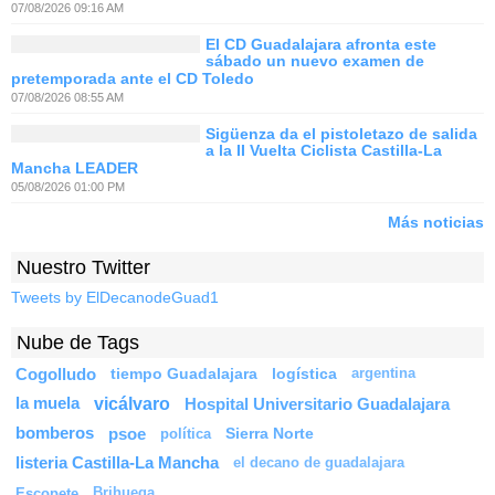
07/08/2026 09:16 AM
El CD Guadalajara afronta este
sábado un nuevo examen de
pretemporada ante el CD Toledo
07/08/2026 08:55 AM
Sigüenza da el pistoletazo de salida
a la II Vuelta Ciclista Castilla-La
Mancha LEADER
05/08/2026 01:00 PM
Más noticias
Nuestro Twitter
Tweets by ElDecanodeGuad1
Nube de Tags
Cogolludo
tiempo Guadalajara
logística
argentina
vicálvaro
la muela
Hospital Universitario Guadalajara
bomberos
psoe
Sierra Norte
política
listeria Castilla-La Mancha
el decano de guadalajara
Escopete
Brihuega