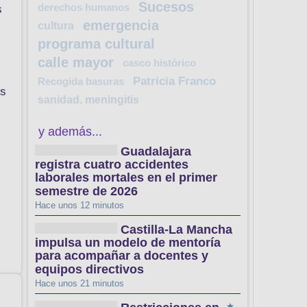
Sucesos
derechos humanos
s
emergencia
cultura
programa cultural
calle mayor
casco histórico
Patricia Franco
Recogida basuras
os
sanidad. meningitis
y además...
Guadalajara
registra cuatro accidentes
laborales mortales en el primer
semestre de 2026
Hace unos 12 minutos
Castilla-La Mancha
impulsa un modelo de mentoría
para acompañar a docentes y
equipos directivos
Hace unos 21 minutos