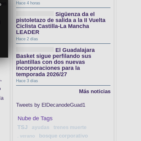
Hace 4 horas
 en
e
Sigüenza da el
pistoletazo de salida a la II Vuelta
d
Ciclista Castilla-La Mancha
LEADER
Hace 2 días
El Guadalajara
Basket sigue perfilando sus
plantillas con dos nuevas
incorporaciones para la
temporada 2026/27
,
Hace 3 días
o
Más noticias
la
Tweets by ElDecanodeGuad1
Nube de Tags
TSJ
ayudas
trenes muerte
bosque corporativo
. verano