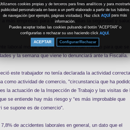
en la provincia con consecuencia de muerte se han producido
Utilizamos cookies propias y de terceros para fines analíticos y para mostrart
publicidad personalizada en base a un perfil elaborado a partir de tus hábitos
 no está, la salud laboral brilla más por su ausencia". Por
de navegación (por ejemplo, páginas visitadas). Haz click
para más
AQUÍ
gar a más empresas para mejorar en ellas la seguridad y salu
información.
Puedes aceptar todas las cookies pulsando el botón “ACEPTAR” o
configurarlas o rechazar su uso haciendo click
.
AQUÍ
ACEPTAR
Configurar/Rechazar
e laboral mortal ante la Inspección de Trabajo para que se
ades y la semana que viene lo denunciará ante la Fiscalía.
ció este trabajador no tenía declarada la actividad correcta
raba como actividad de comercio, "circunstancia que ha podid
es la actuación de la Inspección de Trabajo y las visitas de 
que se entiende hay más riesgo y “es más improbable que
ri se supone es de comercio".
 7,8% de accidentes laborales en general, un dato que el