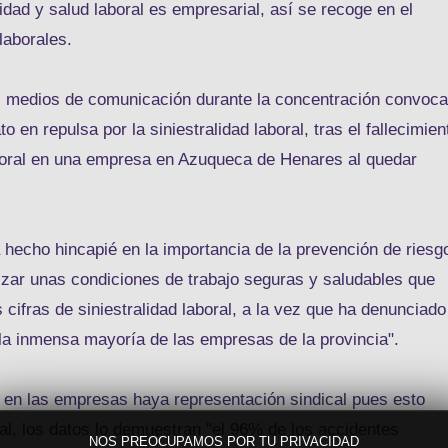
idad y salud laboral es empresarial, así se recoge en el
laborales.
os medios de comunicación durante la concentración convoc
o en repulsa por la siniestralidad laboral, tras el fallecimien
boral en una empresa en Azuqueca de Henares al quedar
hecho hincapié en la importancia de la prevención de riesg
tizar unas condiciones de trabajo seguras y saludables que
 cifras de siniestralidad laboral, a la vez que ha denunciado
 la inmensa mayoría de las empresas de la provincia".
 en las empresas haya representación sindical pues esto
al, los datos lo demuestran "el 96% de los accidentes
NOS PREOCUPAMOS POR TU PRIVACIDAD