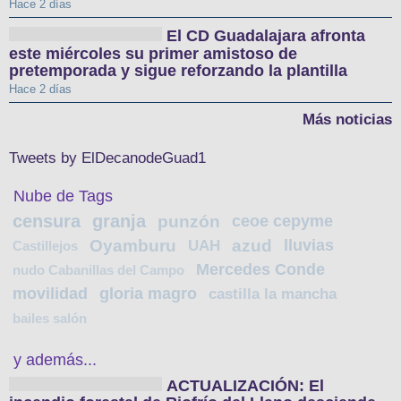
Hace 2 días
El CD Guadalajara afronta
este miércoles su primer amistoso de
pretemporada y sigue reforzando la plantilla
Hace 2 días
Más noticias
Tweets by ElDecanodeGuad1
Nube de Tags
censura
granja
punzón
ceoe cepyme
Oyamburu
azud
lluvias
UAH
Castillejos
Mercedes Conde
nudo Cabanillas del Campo
movilidad
gloria magro
castilla la mancha
bailes salón
y además...
ACTUALIZACIÓN: El