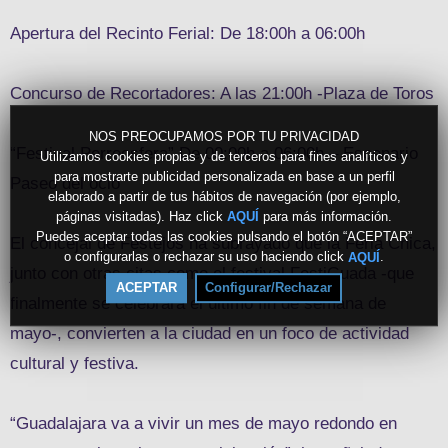
Apertura del Recinto Ferial: De 18:00h a 06:00h
Concurso de Recortadores: A las 21:00h -Plaza de Toros
NOS PREOCUPAMOS POR TU PRIVACIDAD
“Festival Perreosfera” De 00:00h a 06:00h – Escenario
Utilizamos cookies propias y de terceros para fines analíticos y
para mostrarte publicidad personalizada en base a un perfil
Paseo del ocio
elaborado a partir de tus hábitos de navegación (por ejemplo,
páginas visitadas). Haz click
para más información.
AQUÍ
Puedes aceptar todas las cookies pulsando el botón “ACEPTAR”
El concejal de Festejos ha subrayado que la Feria Chica,
o configurarlas o rechazar su uso haciendo click
.
AQUÍ
junto con otras citas como el festival FestiGuada -que
ACEPTAR
Configurar/Rechazar
finalmente se celebrará el último fin de semana de
mayo-, convierten a la ciudad en un foco de actividad
cultural y festiva.
“Guadalajara va a vivir un mes de mayo redondo en