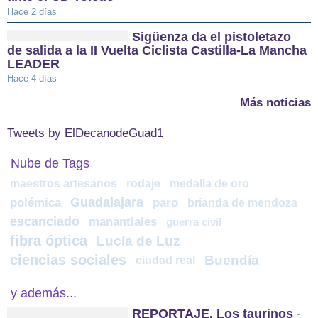
Hace 2 días
Sigüenza da el pistoletazo
de salida a la II Vuelta Ciclista Castilla-La Mancha
LEADER
Hace 4 días
Más noticias
Tweets by ElDecanodeGuad1
Nube de Tags
maestros artesanos
rodaje
medalla de oro
Guadalajara
polémica
paro
brianda de mendoza
escanciado
manantiales
guerra civil
fibra óptica
Lucía de Luz
ciencias sociales
Buendía
ciudad real
y además...
REPORTAJE. Los taurinos