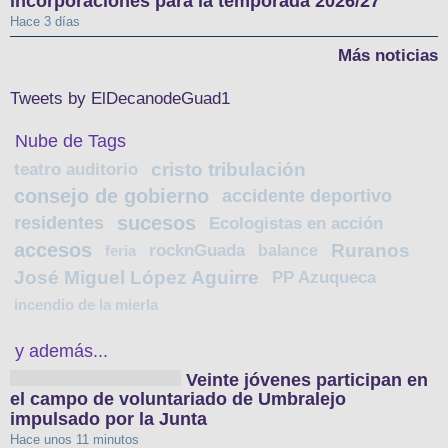
incorporaciones para la temporada 2026/27
Hace 3 días
Más noticias
Tweets by ElDecanodeGuad1
Nube de Tags
cristo tribulación
teatro auditorio
consejo de gobierno
accidente deportivo
sucesos
residentes
Ecologistas en acción
accesos
Ruranos
rocknGuada
balance
feria
José Miguel López Aguirre
PP Azuqueca
incendio de la mierla
y además...
Veinte jóvenes participan en
el campo de voluntariado de Umbralejo
impulsado por la Junta
Hace unos 11 minutos