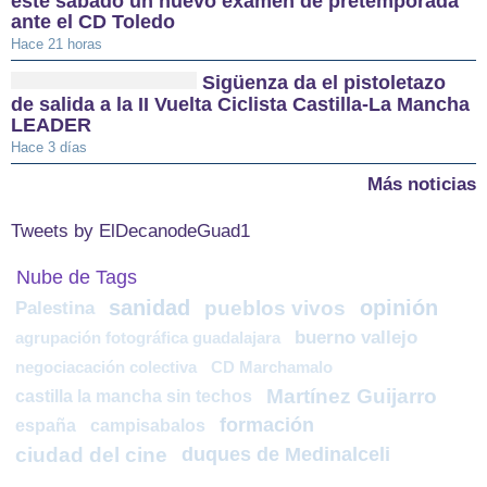
este sábado un nuevo examen de pretemporada
ante el CD Toledo
Hace 21 horas
Sigüenza da el pistoletazo
de salida a la II Vuelta Ciclista Castilla-La Mancha
LEADER
Hace 3 días
Más noticias
Tweets by ElDecanodeGuad1
Nube de Tags
sanidad
opinión
pueblos vivos
Palestina
buerno vallejo
agrupación fotográfica guadalajara
negociacación colectiva
CD Marchamalo
Martínez Guijarro
castilla la mancha sin techos
formación
españa
campisabalos
ciudad del cine
duques de Medinalceli