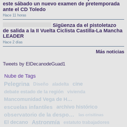
este sábado un nuevo examen de pretemporada
ante el CD Toledo
Hace 11 horas
Sigüenza da el pistoletazo
de salida a la II Vuelta Ciclista Castilla-La Mancha
LEADER
Hace 2 días
Más noticias
Tweets by ElDecanodeGuad1
Nube de Tags
Pelegrina
cine
Diseño
aladelta
debate estado de la región
vivienda
Mancomunidad Vega de Henares
escuelas infantiles
archivo histórico
observatorio de la despoblación
las crisitinas
Astronmía
El decano
estatuto trabajadores