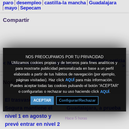
paro
desempleo
castilla-la mancha
Guadalajara
mayo
Sepecam
Compartir
NOS PREOCUPAMOS POR TU PRIVACIDAD
Siguiente noticia
Utilizamos cookies propias y de terceros para fines analíticos y
< Noticia anterior
Noticias
>
para mostrarte publicidad personalizada en base a un perfil
elaborado a partir de tus hábitos de navegación (por ejemplo,
páginas visitadas). Haz click
para más información.
AQUÍ
Noticias relacionadas
Puedes aceptar todas las cookies pulsando el botón “ACEPTAR”
o configurarlas o rechazar su uso haciendo click
.
AQUÍ
El trasvase Tajo-
EDITORIAL.
ACEPTAR
Configurar/Rechazar
Segura mantiene el
Guadalajara, a prueba
nivel 1 en agosto y
Hace 5 horas
prevé entrar en nivel 2