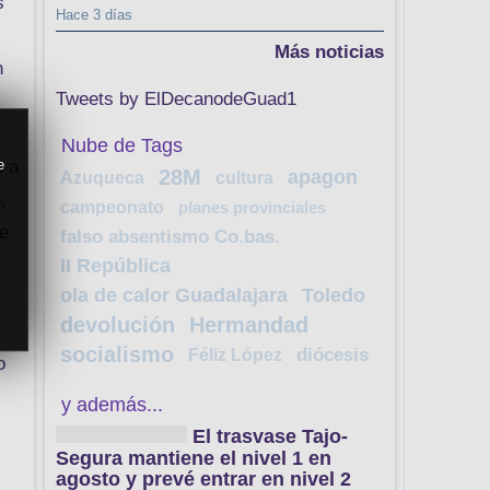
s
Hace 3 días
Más noticias
n
Tweets by ElDecanodeGuad1
Nube de Tags
o a
e
28M
apagon
Azuqueca
cultura
,
campeonato
planes provinciales
te
falso absentismo Co.bas.
II República
ola de calor Guadalajara
Toledo
devolución
Hermandad
socialismo
Féliz López
diócesis
o
y además...
El trasvase Tajo-
Segura mantiene el nivel 1 en
agosto y prevé entrar en nivel 2