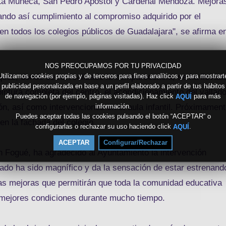
 La Muñeca, San Pedro Apóstol y Cardenal Mendoza. Mejora
ando así cumplimiento al compromiso adquirido por el
n todos los colegios públicos de Guadalajara", se afirma e
NOS PREOCUPAMOS POR TU PRIVACIDAD
uez, donde se ha realizado la comparecencia, se ha llevad
Utilizamos cookies propias y de terceros para fines analíticos y para mostrart
publicidad personalizada en base a un perfil elaborado a partir de tus hábitos
pintura completa del centro, el acondicionamiento del vallado
de navegación (por ejemplo, páginas visitadas). Haz click
para más
AQUÍ
ón, así como intervenciones en el aula infantil. Próximamen
información.
Puedes aceptar todas las cookies pulsando el botón “ACEPTAR” o
en la fachada del colegio.
configurarlas o rechazar su uso haciendo click
.
AQUÍ
ACEPTAR
Configurar/Rechazar
 Fogué, ha agradecido al Ayuntamiento la intervención
ltado ha sido magnífico y da la sensación de estar estrenand
nas mejoras que permitirán que toda la comunidad educativa
 mejores condiciones durante mucho tiempo.