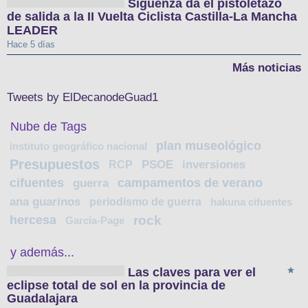
Sigüenza da el pistoletazo
de salida a la II Vuelta Ciclista Castilla-La Mancha
LEADER
Hace 5 días
Más noticias
Tweets by ElDecanodeGuad1
Nube de Tags
plan museológico
instituto geográfico nacional
Presupuestos
RCP
PSOE
inversiones
cifuentes
campamentos de verano
guerra
ana guarinos
periodismo de guerra
hakuna cifuentes
hercesa
rock
García-Page
y además...
Las claves para ver el
eclipse total de sol en la provincia de
Guadalajara