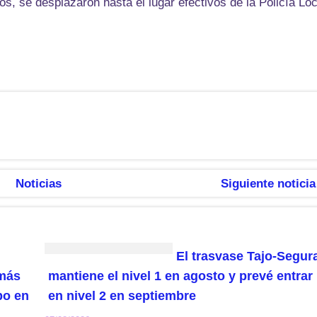
, se desplazaron hasta el lugar efectivos de la Policía Loc
Noticias
Siguiente noticia
El trasvase Tajo-Segur
 más
mantiene el nivel 1 en agosto y prevé entrar
po en
en nivel 2 en septiembre