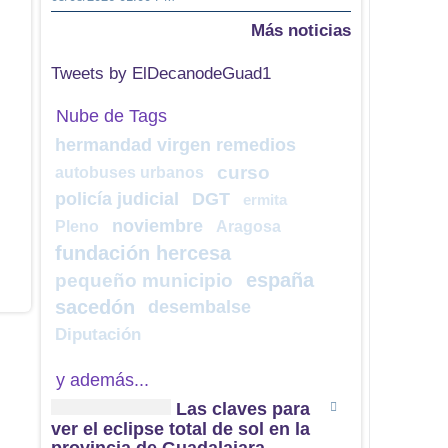
Más noticias
Tweets by ElDecanodeGuad1
Nube de Tags
hermandad virgen remedios
curso
autobuses urbanos
policía judicial
DGT
ermita
noviembre
Pleno
Aragosa
fundación hercesa
españa
pequeño municipio
sacedón
desembalse
Diputación
y además...
Las claves para
ver el eclipse total de sol en la