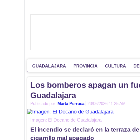
GUADALAJARA
PROVINCIA
CULTURA
DE
Los bomberos apagan un fueg
Guadalajara
Publicado por:
Marta Perruca
23/06/2026 11:25 AM
Imagen: El Decano de Guadalajara
El incendio se declaró en la terraza d
cigarrillo mal apagado