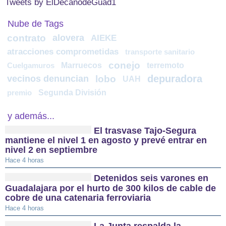
Tweets by ElDecanodeGuad1
Nube de Tags
contrato
alovera
AIEKE
atracciones comprometidas
transporte sanitario
conejo
Marruecos
terremoto
Cuelgamuros
depuradora
vecinos denuncian
lobo
UAH
Segunda División
premio
y además...
El trasvase Tajo-Segura
mantiene el nivel 1 en agosto y prevé entrar en
nivel 2 en septiembre
Hace 4 horas
Detenidos seis varones en
Guadalajara por el hurto de 300 kilos de cable de
cobre de una catenaria ferroviaria
Hace 4 horas