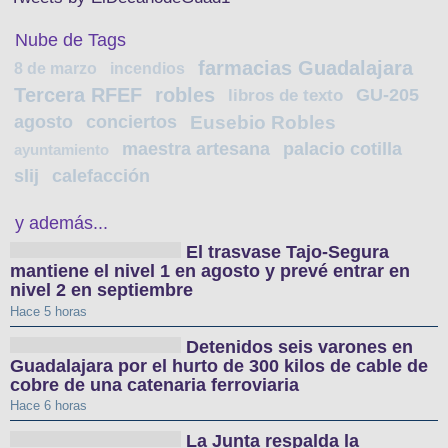
Nube de Tags
farmacias Guadalajara
8 de marzo
incendios
Tercera RFEF
robles
GU-205
libros de texto
agosto
conciertos
Eusebio Robles
maestra artesana
palacio cotilla
ayuntamiento
slij
calefacción
y además...
El trasvase Tajo-Segura
mantiene el nivel 1 en agosto y prevé entrar en
nivel 2 en septiembre
Hace 5 horas
Detenidos seis varones en
Guadalajara por el hurto de 300 kilos de cable de
cobre de una catenaria ferroviaria
Hace 6 horas
La Junta respalda la