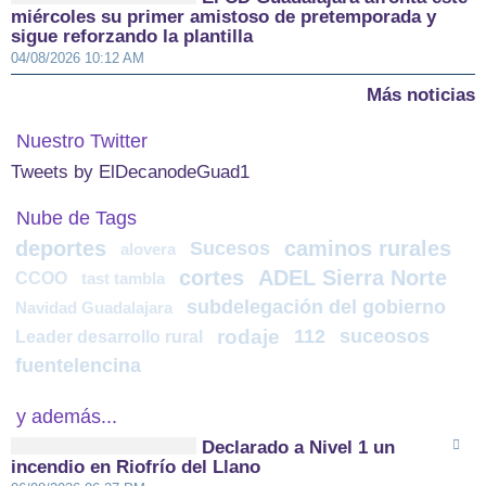
miércoles su primer amistoso de pretemporada y
sigue reforzando la plantilla
04/08/2026 10:12 AM
Más noticias
Nuestro Twitter
Tweets by ElDecanodeGuad1
Nube de Tags
deportes
caminos rurales
Sucesos
alovera
cortes
ADEL Sierra Norte
CCOO
tast tambla
subdelegación del gobierno
Navidad Guadalajara
rodaje
112
suceosos
Leader desarrollo rural
fuentelencina
y además...
Declarado a Nivel 1 un
incendio en Riofrío del Llano