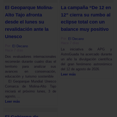
El Geoparque Molina-
La campaña “De 12 en
Alto Tajo afronta
12” cierra su rumbo al
desde el lunes su
eclipse total con un
revalidación ante la
balance muy positivo
Unesco
Por:
El Decano
Hace 7 días
Por:
El Decano
La iniciativa de APG y
Hace 7 días
AstroGuada ha acercado durante
Dos evaluadores internacionales
un año la divulgación científica
recorrerán durante cuatro días el
del gran fenómeno astronómico
territorio para analizar sus
del 12 de agosto de 2026.
avances en conservación,
Leer más
educación y turismo sostenible
El Geoparque Mundial Unesco
Comarca de Molina-Alto Tajo
iniciará el próximo lunes, 3 de
agosto, ...
Leer más
El Gobierno de