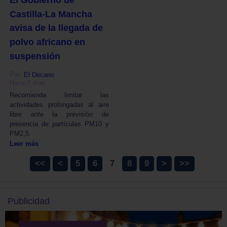
Castilla-La Mancha
avisa de la llegada de
polvo africano en
suspensión
Por:
El Decano
Hace 7 días
Recomienda limitar las
actividades prolongadas al aire
libre ante la previsión de
presencia de partículas PM10 y
PM2,5.
Leer más
<<
<
5
6
7
8
9
>
>>
Publicidad