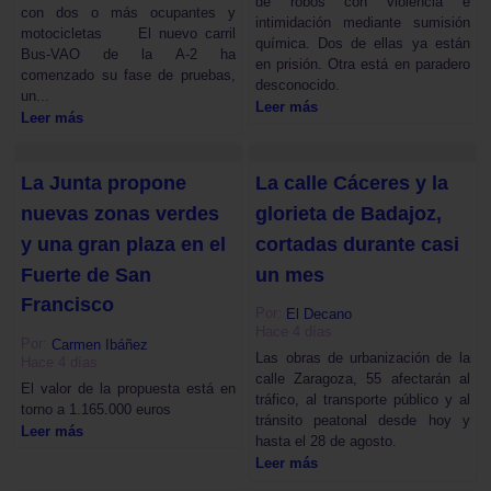
de robos con violencia e
con dos o más ocupantes y
intimidación mediante sumisión
motocicletas El nuevo carril
química. Dos de ellas ya están
Bus-VAO de la A-2 ha
en prisión. Otra está en paradero
comenzado su fase de pruebas,
desconocido.
un...
Leer más
Leer más
La Junta propone
La calle Cáceres y la
nuevas zonas verdes
glorieta de Badajoz,
y una gran plaza en el
cortadas durante casi
Fuerte de San
un mes
Francisco
Por:
El Decano
Hace 4 días
Por:
Carmen Ibáñez
Las obras de urbanización de la
Hace 4 días
calle Zaragoza, 55 afectarán al
El valor de la propuesta está en
tráfico, al transporte público y al
torno a 1.165.000 euros
tránsito peatonal desde hoy y
Leer más
hasta el 28 de agosto.
Leer más