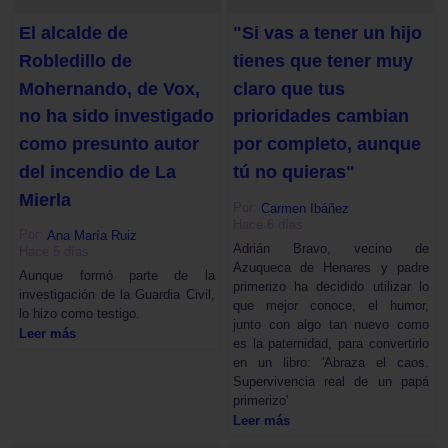
El alcalde de
"Si vas a tener un hijo
Robledillo de
tienes que tener muy
Mohernando, de Vox,
claro que tus
no ha sido investigado
prioridades cambian
como presunto autor
por completo, aunque
del incendio de La
tú no quieras"
Mierla
Por:
Carmen Ibáñez
Hace 6 días
Por:
Ana María Ruiz
Adrián Bravo, vecino de
Hace 5 días
Azuqueca de Henares y padre
Aunque formó parte de la
primerizo ha decidido utilizar lo
investigación de la Guardia Civil,
que mejor conoce, el humor,
lo hizo como testigo.
junto con algo tan nuevo como
Leer más
es la paternidad, para convertirlo
en un libro: 'Abraza el caos.
Supervivencia real de un papá
primerizo'
Leer más