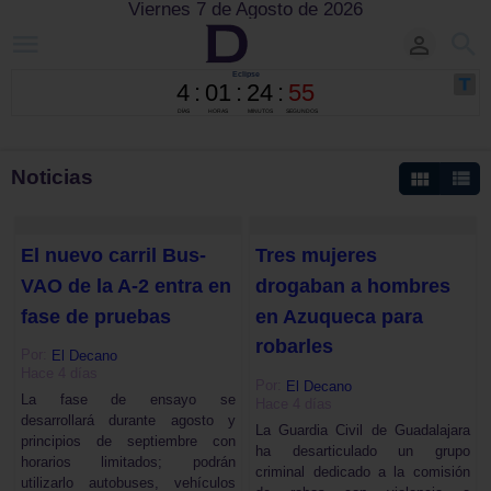
Viernes 7 de Agosto de 2026
Noticias
El nuevo carril Bus-
Tres mujeres
VAO de la A-2 entra en
drogaban a hombres
fase de pruebas
en Azuqueca para
robarles
Por:
El Decano
Hace 4 días
Por:
El Decano
La fase de ensayo se
Hace 4 días
desarrollará durante agosto y
La Guardia Civil de Guadalajara
principios de septiembre con
ha desarticulado un grupo
horarios limitados; podrán
criminal dedicado a la comisión
utilizarlo autobuses, vehículos