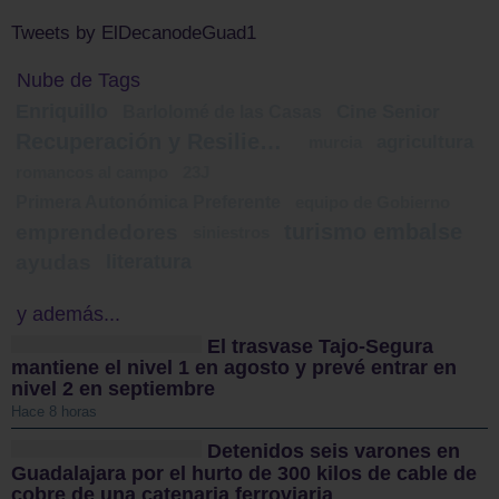
Tweets by ElDecanodeGuad1
Nube de Tags
Enriquillo
Barlolomé de las Casas
Cine Senior
Recuperación y Resiliencia
agricultura
murcia
romancos al campo
23J
Primera Autonómica Preferente
equipo de Gobierno
turismo embalse
emprendedores
siniestros
ayudas
literatura
y además...
El trasvase Tajo-Segura
mantiene el nivel 1 en agosto y prevé entrar en
nivel 2 en septiembre
Hace 8 horas
Detenidos seis varones en
Guadalajara por el hurto de 300 kilos de cable de
cobre de una catenaria ferroviaria