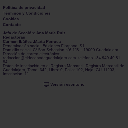
Política de privacidad
Términos y Condiciones
Cookies
Contacto
Jefa de Sección: Ana María Ruiz.
Redactoras
Carmen Ibáñez .Marta Perruca
Denominación social: Ediciones Florpanal S.L.
Domicilio social: C/ San Sebastián nº6 1ºB – 19000 Guadalajara
Dirección de correo electrónico:
redaccion@eldecanodeguadalajara.com. teléfono +34 949 40 81
84
Datos de inscripción en el Registro Mercantil: Registro Mercantil de
Guadalajara, Tomo: 642, Libro: 0, Folio: 102, Hoja: GU-11203,
Inscripción: 1ª
Versión escritorio