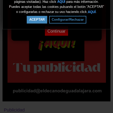
bloqueador de anuncios en tu navegador.
páginas visitadas). Haz click
para más información.
AQUÍ
Puedes aceptar todas las cookies pulsando el botón “ACEPTAR”
Los anuncios nos permiten mantener y
o configurarlas o rechazar su uso haciendo click
.
AQUÍ
gestionar este sitio. Por favor, añade
nuestro sitio a la lista blanca de tu
ACEPTAR
Configurar/Rechazar
bloqueador de anuncios.
Continuar
Publicidad