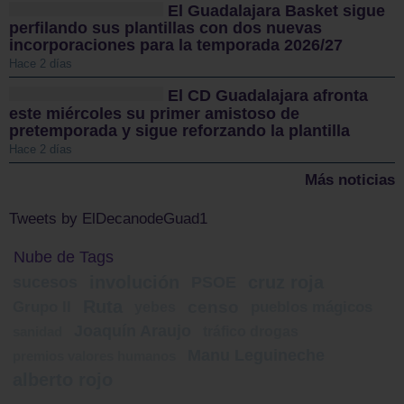
El Guadalajara Basket sigue
perfilando sus plantillas con dos nuevas
incorporaciones para la temporada 2026/27
Hace 2 días
El CD Guadalajara afronta
este miércoles su primer amistoso de
pretemporada y sigue reforzando la plantilla
Hace 2 días
Más noticias
Tweets by ElDecanodeGuad1
Nube de Tags
involución
cruz roja
sucesos
PSOE
Ruta
censo
Grupo II
yebes
pueblos mágicos
Joaquín Araujo
tráfico drogas
sanidad
Manu Leguineche
premios valores humanos
alberto rojo