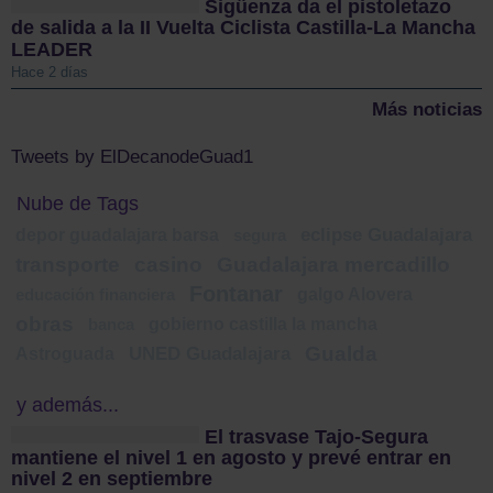
Sigüenza da el pistoletazo
de salida a la II Vuelta Ciclista Castilla-La Mancha
LEADER
Hace 2 días
Más noticias
Tweets by ElDecanodeGuad1
Nube de Tags
depor guadalajara barsa
eclipse Guadalajara
segura
transporte
casino
Guadalajara mercadillo
Fontanar
galgo Alovera
educación financiera
obras
gobierno castilla la mancha
banca
Gualda
Astroguada
UNED Guadalajara
y además...
El trasvase Tajo-Segura
mantiene el nivel 1 en agosto y prevé entrar en
nivel 2 en septiembre