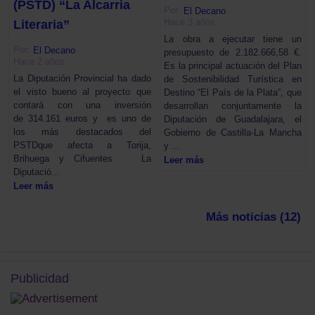
(PSTD) “La Alcarria
Por:
El Decano
Hace 3 años
Literaria”
La obra a ejecutar tiene un
Por:
El Decano
presupuesto de 2.182.666,58 €.
Hace 2 años
Es la principal actuación del Plan
La Diputación Provincial ha dado
de Sostenibilidad Turística en
el visto bueno al proyecto que
Destino “El País de la Plata”, que
contará con una inversión
desarrollan conjuntamente la
de 314.161 euros y es uno de
Diputación de Guadalajara, el
los más destacados del
Gobierno de Castilla-La Mancha
PSTDque afecta a Torija,
y ...
Brihuega y Cifuentes La
Leer más
Diputació...
Leer más
Más noticias (12)
Publicidad