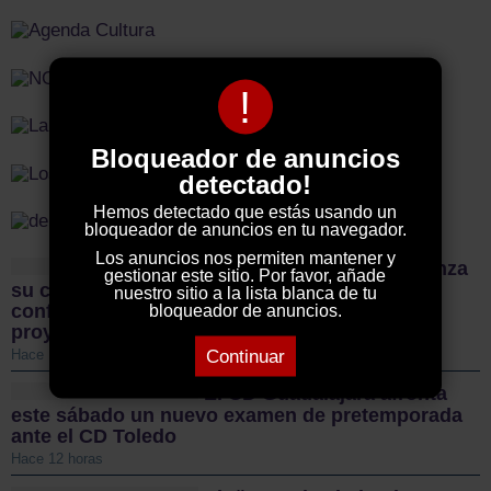
!
Bloqueador de anuncios
detectado!
Hemos detectado que estás usando un
bloqueador de anuncios en tu navegador.
Los anuncios nos permiten mantener y
El Sporting Cabanillas lanza
gestionar este sitio. Por favor, añade
su campaña de abonados y mantiene la
nuestro sitio a la lista blanca de tu
confianza en Alfonso Gutiérrez para el nuevo
bloqueador de anuncios.
proyecto
Continuar
Hace 11 horas
El CD Guadalajara afronta
este sábado un nuevo examen de pretemporada
ante el CD Toledo
Hace 12 horas