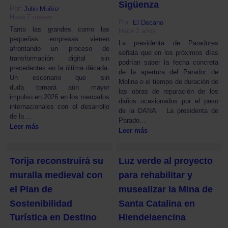
Sigüenza
Por:
Julio Muñoz
Hace 7 meses
Por:
El Decano
Tanto las grandes como las
Hace 2 años
pequeñas empresas vienen
La presidenta de Paradores
afrontando un proceso de
señala que en los próximos días
transformación digital sin
podrían saber la fecha concreta
precedentes en la última década.
de la apertura del Parador de
Un escenario que sin
Molina o el tiempo de duración de
duda tomará aún mayor
las obras de reparación de los
impulso en 2026 en los mercados
daños ocasionados por el paso
internacionales con el desarrollo
de la DANA La presidenta de
de la ...
Parado...
Leer más
Leer más
Torija reconstruirá su
Luz verde al proyecto
muralla medieval con
para rehabilitar y
el Plan de
musealizar la Mina de
Sostenibilidad
Santa Catalina en
Turística en Destino
Hiendelaencina