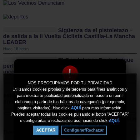
Sigüenza da el pistoletazo
de salida a la II Vuelta Ciclista Castilla-La Mancha
LEADER
Hace 18 horas
El Guadalajara Basket sigue
perfilando sus plantillas con dos nuevas
!
incorporaciones para la temporada 2026/27
Hace 2 días
NOS PREOCUPAMOS POR TU PRIVACIDAD
Bloqueador de anuncios
El CD Guadalajara afronta
Utilizamos cookies propias y de terceros para fines analíticos y
detectado!
este miércoles su primer amistoso de
para mostrarte publicidad personalizada en base a un perfil
pretemporada y sigue reforzando la plantilla
elaborado a partir de tus hábitos de navegación (por ejemplo,
Hemos detectado que estás usando un
bloqueador de anuncios en tu navegador.
páginas visitadas). Haz click
para más información.
AQUÍ
Hace 2 días
Puedes aceptar todas las cookies pulsando el botón “ACEPTAR”
Los anuncios nos permiten mantener y
Más noticias
o configurarlas o rechazar su uso haciendo click
.
AQUÍ
gestionar este sitio. Por favor, añade
nuestro sitio a la lista blanca de tu
ACEPTAR
Configurar/Rechazar
bloqueador de anuncios.
Tweets by ElDecanodeGuad1