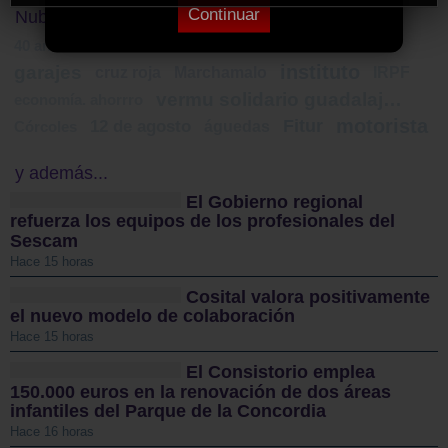
Continuar
Nube de Tags
manifestación
aniversario
40 aniversario
instituto
garajes
cruz roja
Marchamalo
IRPF
vermu solidario guadalajara
economía. ahorrro
motorista
Fitur
12 de agosto
águedas
Córcoles
y además...
El Gobierno regional
refuerza los equipos de los profesionales del
Sescam
Hace 15 horas
Cosital valora positivamente
el nuevo modelo de colaboración
Hace 15 horas
El Consistorio emplea
150.000 euros en la renovación de dos áreas
infantiles del Parque de la Concordia
Hace 16 horas