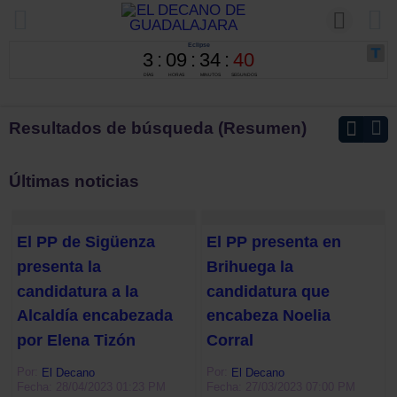
Resultados de búsqueda (Resumen)
Últimas noticias
El PP de Sigüenza
El PP presenta en
presenta la
Brihuega la
candidatura a la
candidatura que
Alcaldía encabezada
encabeza Noelia
por Elena Tizón
Corral
Por:
Por:
El Decano
El Decano
Fecha: 28/04/2023 01:23 PM
Fecha: 27/03/2023 07:00 PM