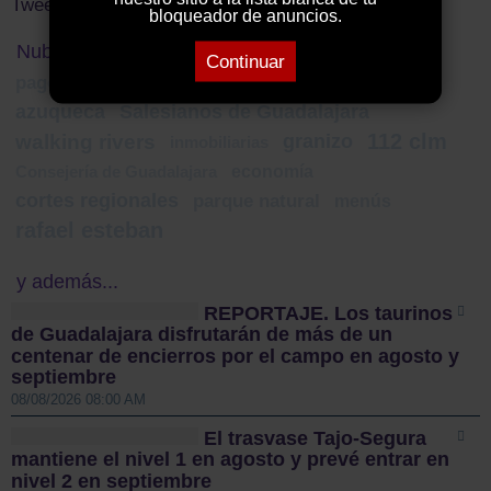
Tweets by ElDecanodeGuad1
bloqueador de anuncios.
Nube de Tags
Continuar
pago efectivo
Feria del Mayor Activo
Atica
azuqueca
Salesianos de Guadalajara
112 clm
walking rivers
granizo
inmobiliarias
economía
Consejería de Guadalajara
cortes regionales
parque natural
menús
rafael esteban
y además...
REPORTAJE. Los taurinos
de Guadalajara disfrutarán de más de un
centenar de encierros por el campo en agosto y
septiembre
08/08/2026 08:00 AM
El trasvase Tajo-Segura
mantiene el nivel 1 en agosto y prevé entrar en
nivel 2 en septiembre