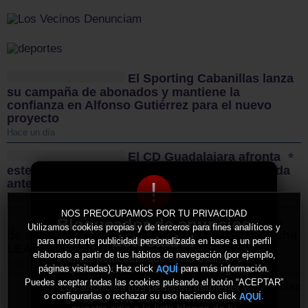
El Sporting Cabanillas lanza
su campaña de abonados y mantiene la
confianza en Alfonso Gutiérrez para el nuevo
proyecto
Hace un día
El CD Guadalajara afronta
este sábado un nuevo examen de pretemporada
ante el CD Toledo
!
Hace un día
NOS PREOCUPAMOS POR TU PRIVACIDAD
Bloqueador de anuncios
Sigüenza da el pistoletazo
Utilizamos cookies propias y de terceros para fines analíticos y
de salida a la II Vuelta Ciclista Castilla-La Mancha
detectado!
para mostrarte publicidad personalizada en base a un perfil
LEADER
elaborado a partir de tus hábitos de navegación (por ejemplo,
Hemos detectado que estás usando un
Hace 3 días
bloqueador de anuncios en tu navegador.
páginas visitadas). Haz click
para más información.
AQUÍ
Puedes aceptar todas las cookies pulsando el botón “ACEPTAR”
Más noticias
Los anuncios nos permiten mantener y
o configurarlas o rechazar su uso haciendo click
.
AQUÍ
gestionar este sitio. Por favor, añade