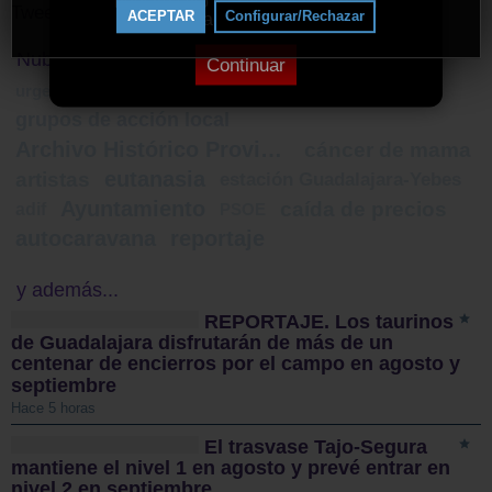
nuestro sitio a la lista blanca de tu
Tweets by ElDecanodeGuad1
ACEPTAR
Configurar/Rechazar
bloqueador de anuncios.
Nube de Tags
Continuar
ferias guadalajara
a la finca
urgencias
grupos de acción local
Archivo Histórico Provincial
cáncer de mama
eutanasia
artistas
estación Guadalajara-Yebes
Ayuntamiento
caída de precios
adif
PSOE
autocaravana
reportaje
y además...
REPORTAJE. Los taurinos
de Guadalajara disfrutarán de más de un
centenar de encierros por el campo en agosto y
septiembre
Hace 5 horas
El trasvase Tajo-Segura
mantiene el nivel 1 en agosto y prevé entrar en
nivel 2 en septiembre