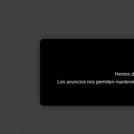
Hemos de
Los anuncios nos permiten mantener y