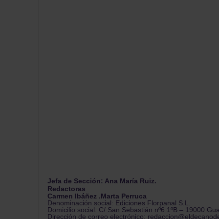
Jefa de Sección: Ana María Ruiz.
Redactoras
Carmen Ibáñez .Marta Perruca
Denominación social: Ediciones Florpanal S.L.
Domicilio social: C/ San Sebastián nº6 1ºB – 19000 Gu
Dirección de correo electrónico: redaccion@eldecanod