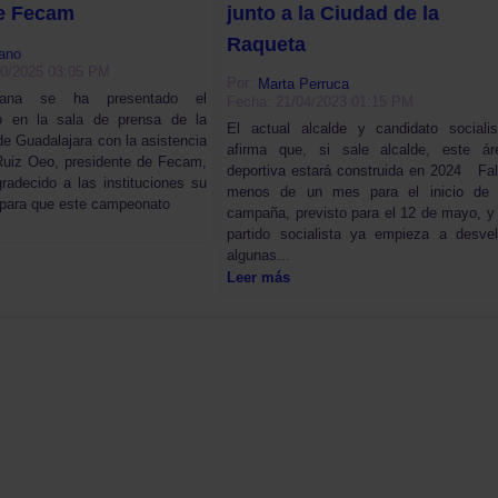
e Fecam
junto a la Ciudad de la
Raqueta
ano
10/2025 03:05 PM
Por:
Marta Perruca
ana se ha presentado el
Fecha: 21/04/2023 01:15 PM
o en la sala de prensa de la
El actual alcalde y candidato socialis
de Guadalajara con la asistencia
afirma que, si sale alcalde, este ár
Ruiz Oeo, presidente de Fecam,
deportiva estará construida en 2024 Fal
radecido a las instituciones su
menos de un mes para el inicio de 
 para que este campeonato
campaña, previsto para el 12 de mayo, y 
partido socialista ya empieza a desvel
algunas...
Leer más