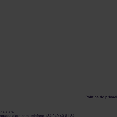
Política de priva
adalajara
eguadalajara.com. teléfono +34 949 40 81 84