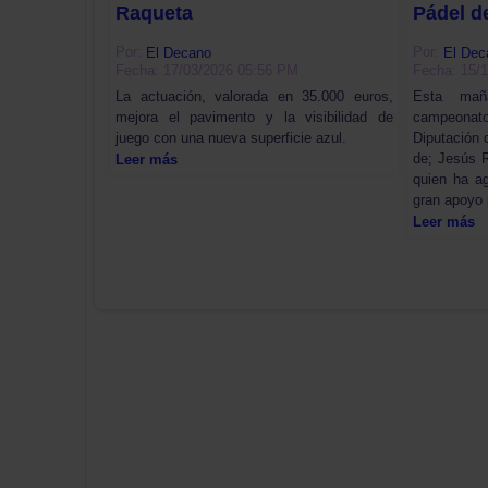
Raqueta
Pádel d
Por:
Por:
El Decano
El Dec
Fecha: 17/03/2026 05:56 PM
Fecha: 15/
La actuación, valorada en 35.000 euros,
Esta mañ
mejora el pavimento y la visibilidad de
campeonat
juego con una nueva superficie azul.
Diputación 
de; Jesús 
Leer más
quien ha ag
gran apoyo
Leer más