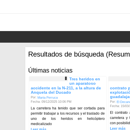
Resultados de búsqueda (Resum
Últimas noticias
Tres heridos en
un aparatoso
accidente en la N-211, a la altura de
contrato 
Anquela del Ducado
explotaci
guadalaja
Por:
Marta Perruca
Fecha: 09/12/2025 10:06 PM
Por:
El Decan
Fecha: 15/03
La carretera ha tenido que ser cortada para
El contrato
permitir trabajar a los recursos y el traslado de
carretera y
uno de los heridos en helicóptero
con posibili
medicalizado
Leer más
Leer más