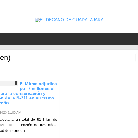
en)
El Mitma adjudica
por 7 millones el
para la conservación y
ón de la N-211 en su tramo
reño
o
/2023 11:03 AM
 afecta a un total de 91,4 km de
 tiene una duración de tres años,
dad de prórroga