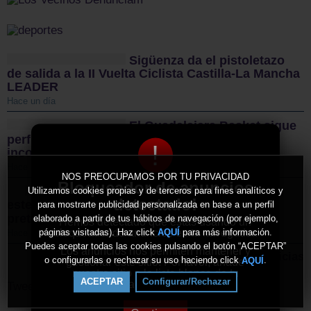
Sigüenza da el pistoletazo
de salida a la II Vuelta Ciclista Castilla-La Mancha
LEADER
Hace un día
El Guadalajara Basket sigue
perfilando sus plantillas con dos nuevas
!
incorporaciones para la temporada 2026/27
Hace 2 días
NOS PREOCUPAMOS POR TU PRIVACIDAD
Bloqueador de anuncios
Utilizamos cookies propias y de terceros para fines analíticos y
El CD Guadalajara afronta
detectado!
este miércoles su primer amistoso de
para mostrarte publicidad personalizada en base a un perfil
pretemporada y sigue reforzando la plantilla
elaborado a partir de tus hábitos de navegación (por ejemplo,
Hemos detectado que estás usando un
bloqueador de anuncios en tu navegador.
páginas visitadas). Haz click
para más información.
AQUÍ
Hace 2 días
Puedes aceptar todas las cookies pulsando el botón “ACEPTAR”
Los anuncios nos permiten mantener y
Más noticias
o configurarlas o rechazar su uso haciendo click
.
AQUÍ
gestionar este sitio. Por favor, añade
nuestro sitio a la lista blanca de tu
ACEPTAR
Configurar/Rechazar
bloqueador de anuncios.
Tweets by ElDecanodeGuad1