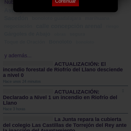
Continuar
Nube de Tags
Astroguada
Guerra Civil
navidad 2024
Sacedón
bonoloto guadalajara
marihuana
calle concepción arenal
negociación
riesgo
Gárgoles de Abajo
segura
obras
Bonoloto
Toque de Oración
bonoloto
y además...
ACTUALIZACIÓN: El
incendio forestal de Riofrío del Llano desciende
a nivel 0
Hace unos 24 minutos
ACTUALIZACIÓN:
Declarado a Nivel 1 un incendio en Riofrío del
Llano
Hace 3 horas
La Junta repara la cubierta
del colegio Las Castillas de Torrejón del Rey ante
la inacción del Ayuntamiento