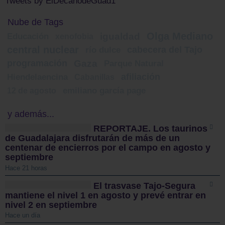
Tweets by ElDecanodeGuad1
Nube de Tags
Olga Mediano
igualdad
Educación
xenofobia
central nuclear
cabecera del Tajo
río dulce
programación
Gaza
Parque Natural
afiliación
Hiendelaencina
Cabanillas
12 de agosto
emiliano garcía page
y además...
REPORTAJE. Los taurinos
de Guadalajara disfrutarán de más de un
centenar de encierros por el campo en agosto y
septiembre
Hace 21 horas
El trasvase Tajo-Segura
mantiene el nivel 1 en agosto y prevé entrar en
nivel 2 en septiembre
Hace un día