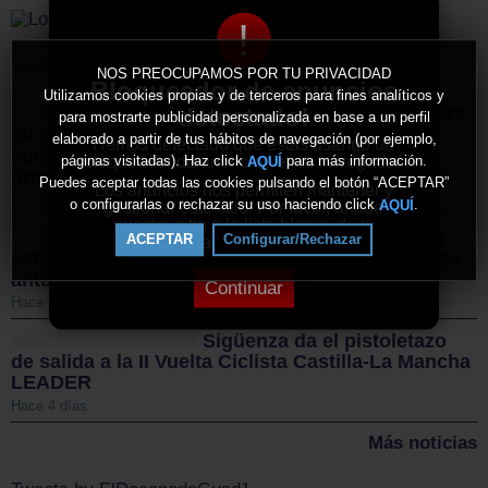
!
NOS PREOCUPAMOS POR TU PRIVACIDAD
Bloqueador de anuncios
Utilizamos cookies propias y de terceros para fines analíticos y
detectado!
El Sporting Cabanillas lanza
para mostrarte publicidad personalizada en base a un perfil
su campaña de abonados y mantiene la
elaborado a partir de tus hábitos de navegación (por ejemplo,
Hemos detectado que estás usando un
confianza en Alfonso Gutiérrez para el nuevo
bloqueador de anuncios en tu navegador.
páginas visitadas). Haz click
para más información.
AQUÍ
proyecto
Puedes aceptar todas las cookies pulsando el botón “ACEPTAR”
Los anuncios nos permiten mantener y
Hace 2 días
o configurarlas o rechazar su uso haciendo click
.
AQUÍ
gestionar este sitio. Por favor, añade
nuestro sitio a la lista blanca de tu
El CD Guadalajara afronta
ACEPTAR
Configurar/Rechazar
bloqueador de anuncios.
este sábado un nuevo examen de pretemporada
ante el CD Toledo
Continuar
Hace 2 días
Sigüenza da el pistoletazo
de salida a la II Vuelta Ciclista Castilla-La Mancha
LEADER
Hace 4 días
Más noticias