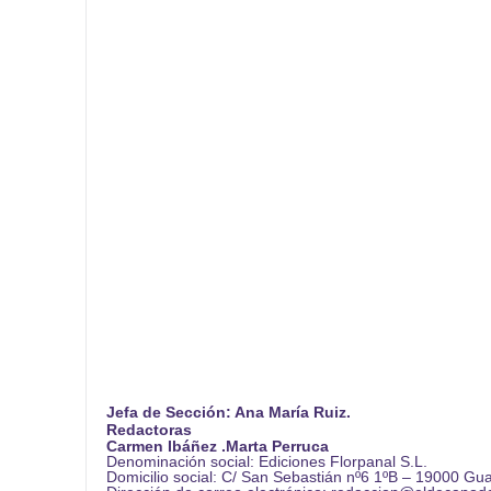
Jefa de Sección: Ana María Ruiz.
Redactoras
Carmen Ibáñez .Marta Perruca
Denominación social: Ediciones Florpanal S.L.
Domicilio social: C/ San Sebastián nº6 1ºB – 19000 Gu