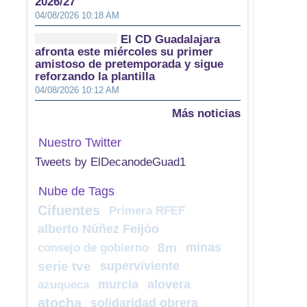
2026/27
04/08/2026 10:18 AM
El CD Guadalajara
afronta este miércoles su primer
amistoso de pretemporada y sigue
reforzando la plantilla
04/08/2026 10:12 AM
Más noticias
Nuestro Twitter
Tweets by ElDecanodeGuad1
Nube de Tags
Cifuentes
Primera RFEF
alberto Núñez Feijóo
8m
minas
consejo de gobierno
serie tve
superviviente
murcia
alovera
azuqueca
atocha
solidaridad obrera