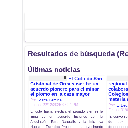
Resultados de búsqueda (R
Últimas noticias
El Coto de San
Cristóbal de Orea suscribe un
regional
acuerdo pionero para eliminar
colabora
el plomo en la caza mayor
Colegios
materia
Por:
Marta Perruca
Fecha: 22/12/2025 07:24 PM
Por:
El Dec
Fecha: 01/
El coto hacía efectiva el pasado viernes la
firma de un acuerdo histórico con la
El convenio 
Asociación Terra Naturalis y la iniciativa
de dos p
Nuestros Espacios Protegidos, aprovechando
drogodepend