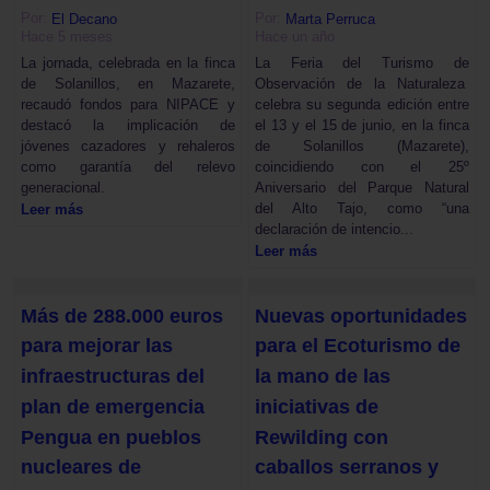
Por:
Por:
El Decano
Marta Perruca
Hace 5 meses
Hace un año
La jornada, celebrada en la finca
La Feria del Turismo de
de Solanillos, en Mazarete,
Observación de la Naturaleza
recaudó fondos para NIPACE y
celebra su segunda edición entre
destacó la implicación de
el 13 y el 15 de junio, en la finca
jóvenes cazadores y rehaleros
de Solanillos (Mazarete),
como garantía del relevo
coincidiendo con el 25º
generacional.
Aniversario del Parque Natural
del Alto Tajo, como “una
Leer más
declaración de intencio...
Leer más
Más de 288.000 euros
Nuevas oportunidades
para mejorar las
para el Ecoturismo de
infraestructuras del
la mano de las
plan de emergencia
iniciativas de
Pengua en pueblos
Rewilding con
nucleares de
caballos serranos y