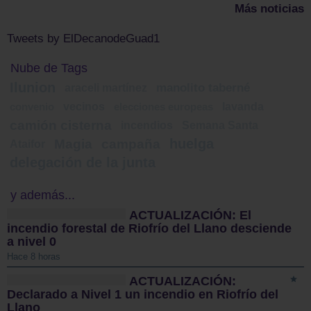
Más noticias
Tweets by ElDecanodeGuad1
Nube de Tags
Ilunion
araceli martínez
manolito taberné
vecinos
lavanda
convenio
elecciones europeas
camión cisterna
incendios
Semana Santa
huelga
Magia
campaña
Ataifor
delegación de la junta
y además...
ACTUALIZACIÓN: El
incendio forestal de Riofrío del Llano desciende
a nivel 0
Hace 8 horas
ACTUALIZACIÓN:
Declarado a Nivel 1 un incendio en Riofrío del
Llano