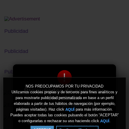
Publicidad
Publicidad
Publicidad
!
NOS PREOCUPAMOS POR TU PRIVACIDAD
Bloqueador de anuncios
Utilizamos cookies propias y de terceros para fines analíticos y
detectado!
para mostrarte publicidad personalizada en base a un perfil
elaborado a partir de tus hábitos de navegación (por ejemplo,
Hemos detectado que estás usando un
bloqueador de anuncios en tu navegador.
páginas visitadas). Haz click
para más información.
AQUÍ
Puedes aceptar todas las cookies pulsando el botón “ACEPTAR”
Los anuncios nos permiten mantener y
o configurarlas o rechazar su uso haciendo click
.
AQUÍ
gestionar este sitio. Por favor, añade
nuestro sitio a la lista blanca de tu