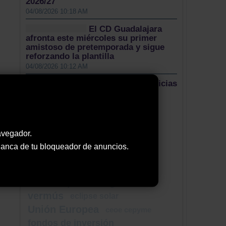
2026/27
04/08/2026 10:18 AM
El CD Guadalajara
afronta este miércoles su primer
amistoso de pretemporada y sigue
reforzando la plantilla
04/08/2026 10:12 AM
Más noticias
Nuestro Twitter
Tweets by ElDecanodeGuad1
avegador.
Nube de Tags
 blanca de tu bloqueador de anuncios.
violencia machista
nuevo gerente
editorial
port tarragona
terrazas
vermús
eclipse solar
Unión Europea
ceoe cepyme
fondos de inversión