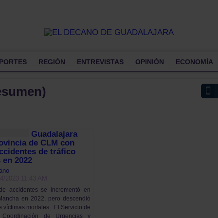
PORTES
REGIÓN
ENTREVISTAS
OPINIÓN
ECONOMÍA
esumen)
Guadalajara
rovincia de CLM con
cidentes de tráfico
 en 2022
ano
04/2023 11:43 AM
de accidentes se incrementó en
 Mancha en 2022, pero descendió
 víctimas mortales El Servicio de
 Coordinación de Urgencias y