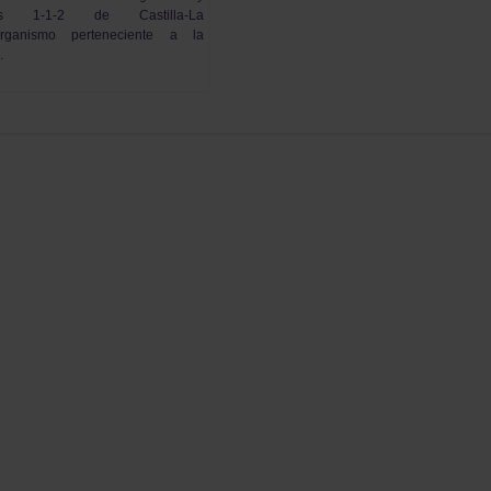
ias 1-1-2 de Castilla-La
rganismo perteneciente a la
.