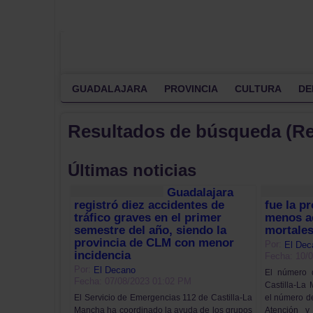
GUADALAJARA
PROVINCIA
CULTURA
DE
Resultados de búsqueda (R
Últimas noticias
Guadalajara
registró diez accidentes de
fue la p
tráfico graves en el primer
menos ac
semestre del año, siendo la
mortales
provincia de CLM con menor
Por:
El Dec
incidencia
Fecha: 10/
Por:
El Decano
El número 
Fecha: 07/08/2023 01:02 PM
Castilla-La
el número de
El Servicio de Emergencias 112 de Castilla-La
Atención y
Mancha ha coordinado la ayuda de los grupos