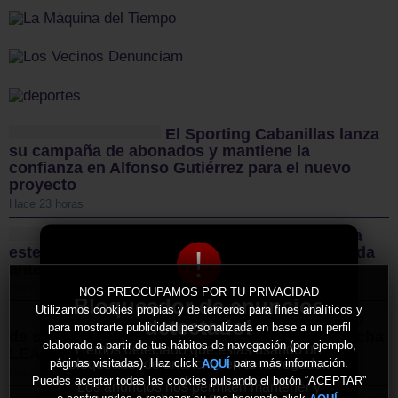
El Sporting Cabanillas lanza
su campaña de abonados y mantiene la
confianza en Alfonso Gutiérrez para el nuevo
proyecto
Hace 23 horas
El CD Guadalajara afronta
este sábado un nuevo examen de pretemporada
!
ante el CD Toledo
Hace 24 horas
NOS PREOCUPAMOS POR TU PRIVACIDAD
Bloqueador de anuncios
Utilizamos cookies propias y de terceros para fines analíticos y
Sigüenza da el pistoletazo
detectado!
para mostrarte publicidad personalizada en base a un perfil
de salida a la II Vuelta Ciclista Castilla-La Mancha
elaborado a partir de tus hábitos de navegación (por ejemplo,
Hemos detectado que estás usando un
LEADER
bloqueador de anuncios en tu navegador.
páginas visitadas). Haz click
para más información.
AQUÍ
Hace 3 días
Puedes aceptar todas las cookies pulsando el botón “ACEPTAR”
Los anuncios nos permiten mantener y