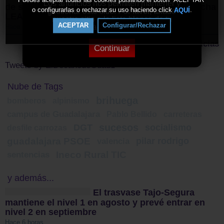
Los anuncios nos permiten mantener y
de salida a la II Vuelta Ciclista Castilla-La Mancha
o configurarlas o rechazar su uso haciendo click
.
AQUÍ
gestionar este sitio. Por favor, añade
LEADER
nuestro sitio a la lista blanca de tu
ACEPTAR
Configurar/Rechazar
bloqueador de anuncios.
Hace 2 días
Más noticias
Continuar
Tweets by ElDecanodeGuad1
Nube de Tags
brihuega
bomberos
alpinismo
campus de Guadalajara
Pablo Bellido
carreteras
sucesos
DGT
socialismo
desfile carrozas
guadalajara PSOE
pilar rodrigo
valencia
Ineco Rural TIC
sentencias
y además...
El trasvase Tajo-Segura
mantiene el nivel 1 en agosto y prevé entrar en
nivel 2 en septiembre
Hace 6 horas