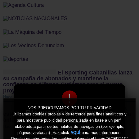
El Sporting Cabanillas lanza
su campaña de abonados y mantiene la
confianza en Alfonso Gutiérrez para el nuevo
proyecto
!
Hace 11 horas
El CD Guadalajara afronta
NOS PREOCUPAMOS POR TU PRIVACIDAD
Bloqueador de anuncios
este sábado un nuevo examen de pretemporada
Utilizamos cookies propias y de terceros para fines analíticos y
detectado!
ante el CD Toledo
para mostrarte publicidad personalizada en base a un perfil
elaborado a partir de tus hábitos de navegación (por ejemplo,
Hace 11 horas
Hemos detectado que estás usando un
bloqueador de anuncios en tu navegador.
páginas visitadas). Haz click
para más información.
AQUÍ
Sigüenza da el pistoletazo
Puedes aceptar todas las cookies pulsando el botón “ACEPTAR”